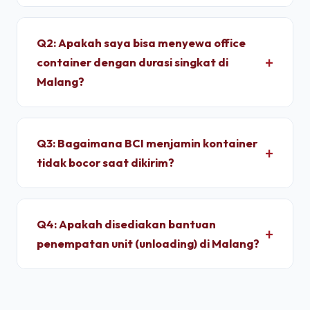
Untuk wilayah Malang, pengiriman standar dry
container memakan waktu sekitar 1 - 2 Hari
Q2: Apakah saya bisa menyewa office
setelah proses administrasi selesai. Unit
container dengan durasi singkat di
dimobilisasi menggunakan armada truk trailer
Malang?
langsung dari depo terpusat kami.
Ya, kami melayani penyewaan bulanan dengan
durasi sewa fleksibel. Kami memberikan tarif
Q3: Bagaimana BCI menjamin kontainer
progresif yang lebih ekonomis jika Anda
tidak bocor saat dikirim?
berkomitmen menyewa untuk jangka menengah
hingga jangka panjang.
Setiap unit di depo kami wajib melalui pengujian
*light test* (uji tembus cahaya) dan penyiraman
Q4: Apakah disediakan bantuan
air bertekanan tinggi untuk memastikan dinding
penempatan unit (unloading) di Malang?
panel baja corten dan karet pelindung pintu 100%
kedap air sebelum pemuatan.
Ya, pengiriman kontainer dapat dipesan berikut
jasa truk crane terpadu untuk melakukan bongkar