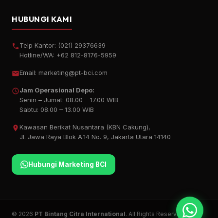
HUBUNGI KAMI
Telp Kantor:
(021) 29376639
Hotline/WA:
+62 812-8176-5959
Email:
marketing@pt-bci.com
Jam Operasional Depo:
Senin – Jumat: 08.00 – 17.00 WIB
Sabtu: 08.00 – 13.00 WIB
Kawasan Berikat Nusantara (KBN Cakung),
Jl. Jawa Raya Blok A.14 No. 9, Jakarta Utara 14140
Hubungi Marketing BCI
© 2026
PT Bintang Citra International
. All Rights Reserved.