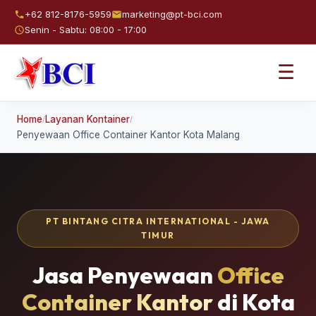
+62 812-8176-5959
marketing@pt-bci.com
Senin - Sabtu: 08:00 - 17:00
☰
Home
Layanan Kontainer
/
/
Penyewaan Office Container Kantor Kota Malang
PT BINTANG CITRA INTERNATIONAL - JAWA
TIMUR
Jasa Penyewaan
Office
Container Kantor
di Kota