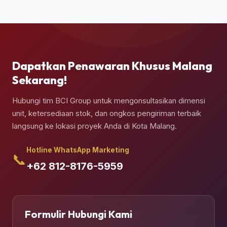
muat (*unloading*) dan penempatan kontainer
secara presisi di atas pondasi semen yang telah
Anda siapkan.
Dapatkan Penawaran Khusus Malang
Sekarang!
Hubungi tim BCI Group untuk mengonsultasikan dimensi
unit, ketersediaan stok, dan ongkos pengiriman terbaik
langsung ke lokasi proyek Anda di Kota Malang.
Hotline WhatsApp Marketing
📞
+62 812-8176-5959
Formulir Hubungi Kami