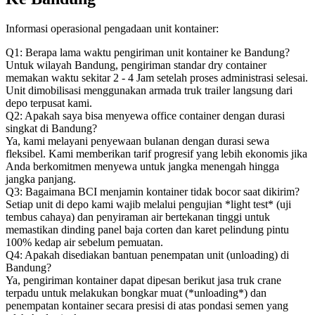
Informasi operasional pengadaan unit kontainer:
Q1: Berapa lama waktu pengiriman unit kontainer ke Bandung?
Untuk wilayah Bandung, pengiriman standar dry container
memakan waktu sekitar 2 - 4 Jam setelah proses administrasi selesai.
Unit dimobilisasi menggunakan armada truk trailer langsung dari
depo terpusat kami.
Q2: Apakah saya bisa menyewa office container dengan durasi
singkat di Bandung?
Ya, kami melayani penyewaan bulanan dengan durasi sewa
fleksibel. Kami memberikan tarif progresif yang lebih ekonomis jika
Anda berkomitmen menyewa untuk jangka menengah hingga
jangka panjang.
Q3: Bagaimana BCI menjamin kontainer tidak bocor saat dikirim?
Setiap unit di depo kami wajib melalui pengujian *light test* (uji
tembus cahaya) dan penyiraman air bertekanan tinggi untuk
memastikan dinding panel baja corten dan karet pelindung pintu
100% kedap air sebelum pemuatan.
Q4: Apakah disediakan bantuan penempatan unit (unloading) di
Bandung?
Ya, pengiriman kontainer dapat dipesan berikut jasa truk crane
terpadu untuk melakukan bongkar muat (*unloading*) dan
penempatan kontainer secara presisi di atas pondasi semen yang