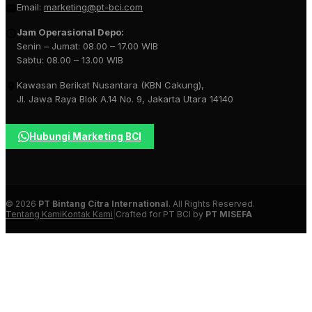
Email:
marketing@pt-bci.com
Jam Operasional Depo:
Senin – Jumat: 08.00 – 17.00 WIB
Sabtu: 08.00 – 13.00 WIB
Kawasan Berikat Nusantara (KBN Cakung),
Jl. Jawa Raya Blok A.14 No. 9, Jakarta Utara 14140
Hubungi Marketing BCI
© 2026
PT Bintang Citra International
. All Rights Reserved.
Tentang Kami
Kontak Kami
|
Crafted for PT BCI by
PT MISEFA