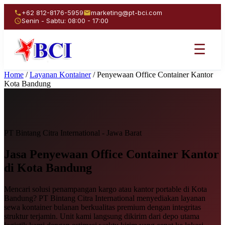
+62 812-8176-5959
marketing@pt-bci.com
Senin - Sabtu: 08:00 - 17:00
☰
Home
/
Layanan Kontainer
/
Penyewaan Office Container Kantor
Kota Bandung
PT Bintang Citra International - Jawa Barat
Jasa Penyewaan
Office Container Kantor
di Kota Bandung
Mencari solusi penampangan kargo atau kantor portable di Kota
Bandung? PT Bintang Citra International menyediakan layanan
sewa kontainer bulanan berkualitas premium dengan integritas
struktur terjamin. Unit kami langsung dikirim dari depo utama