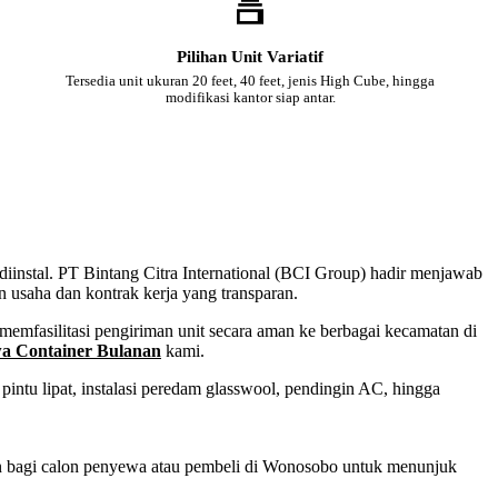
Pilihan Unit Variatif
Tersedia unit ukuran 20 feet, 40 feet, jenis High Cube, hingga
modifikasi kantor siap antar.
diinstal. PT Bintang Citra International (BCI Group) hadir menjawab
n usaha dan kontrak kerja yang transparan.
emfasilitasi pengiriman unit secara aman ke berbagai kecamatan di
a Container Bulanan
kami.
intu lipat, instalasi peredam glasswool, pendingin AC, hingga
san bagi calon penyewa atau pembeli di Wonosobo untuk menunjuk