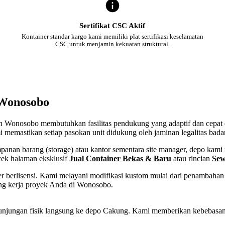
Sertifikat CSC Aktif
Kontainer standar kargo kami memiliki plat sertifikasi keselamatan
CSC untuk menjamin kekuatan struktural.
 Wonosobo
ten Wonosobo membutuhkan fasilitas pendukung yang adaptif dan cepat 
 memastikan setiap pasokan unit didukung oleh jaminan legalitas bada
an barang (storage) atau kantor sementara site manager, depo kami m
cek halaman eksklusif
Jual Container Bekas & Baru
atau rincian
Sew
 berlisensi. Kami melayani modifikasi kustom mulai dari penambahan p
ang kerja proyek Anda di Wonosobo.
tau kunjungan fisik langsung ke depo Cakung. Kami memberikan kebeba