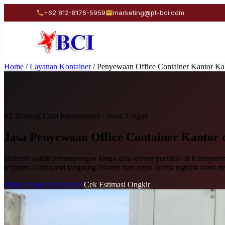
+62 812-8176-5959
marketing@pt-bci.com
Home
/
Layanan Kontainer
/
Penyewaan Office Container Kantor K
PT Bintang Citra International - Jawa Tengah
Jasa Penyewaan
Office Container Kantor
Mencari solusi penampangan kargo atau kantor portable di Kabupaten
terjamin. Unit kami langsung dikirim dari depo utama logistik kami d
Minta Penawaran Resmi
Cek Estimasi Ongkir