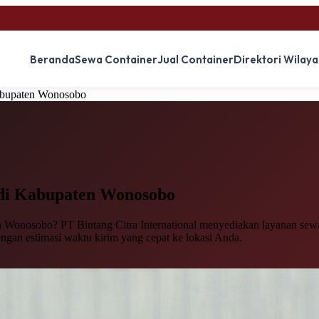
Beranda
Sewa Container
Jual Container
Direktori Wilay
abupaten Wonosobo
di Kabupaten Wonosobo
 Wonosobo? PT Bintang Citra International menyediakan layanan sewa k
engan estimasi waktu kirim yang cepat ke lokasi Anda.