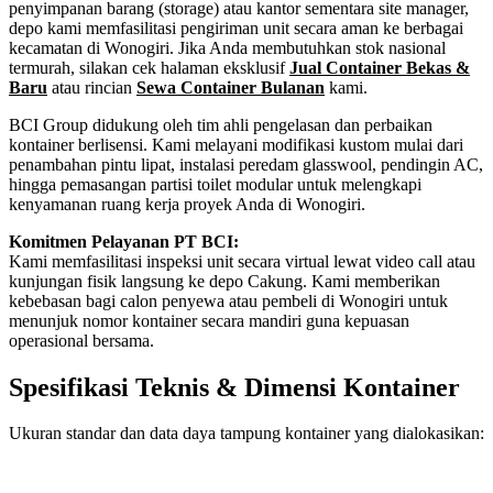
penyimpanan barang (storage) atau kantor sementara site manager,
depo kami memfasilitasi pengiriman unit secara aman ke berbagai
kecamatan di Wonogiri. Jika Anda membutuhkan stok nasional
termurah, silakan cek halaman eksklusif
Jual Container Bekas &
Baru
atau rincian
Sewa Container Bulanan
kami.
BCI Group didukung oleh tim ahli pengelasan dan perbaikan
kontainer berlisensi. Kami melayani modifikasi kustom mulai dari
penambahan pintu lipat, instalasi peredam glasswool, pendingin AC,
hingga pemasangan partisi toilet modular untuk melengkapi
kenyamanan ruang kerja proyek Anda di Wonogiri.
Komitmen Pelayanan PT BCI:
Kami memfasilitasi inspeksi unit secara virtual lewat video call atau
kunjungan fisik langsung ke depo Cakung. Kami memberikan
kebebasan bagi calon penyewa atau pembeli di Wonogiri untuk
menunjuk nomor kontainer secara mandiri guna kepuasan
operasional bersama.
Spesifikasi Teknis & Dimensi Kontainer
Ukuran standar dan data daya tampung kontainer yang dialokasikan:
Kriteria Unit
Spesifikasi Teknis