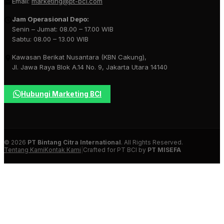
Email:
marketing@pt-bci.com
Jam Operasional Depo:
Senin – Jumat: 08.00 – 17.00 WIB
Sabtu: 08.00 – 13.00 WIB
Kawasan Berikat Nusantara (KBN Cakung),
Jl. Jawa Raya Blok A.14 No. 9, Jakarta Utara 14140
Hubungi Marketing BCI
© 2026
PT Bintang Citra International
. All Rights Reserved.
Tentang Kami
Kontak Kami
|
Crafted for PT BCI by
PT MISEFA