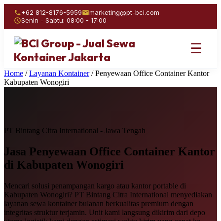
+62 812-8176-5959
marketing@pt-bci.com
Senin - Sabtu: 08:00 - 17:00
☰
Home
/
Layanan Kontainer
/
Penyewaan Office Container Kantor
Kabupaten Wonogiri
PT Bintang Citra International - Jawa Tengah
Jasa Penyewaan
Office Container Kantor
di Kabupaten Wonogiri
Mencari solusi penampangan kargo atau kantor portable di
Kabupaten Wonogiri? PT Bintang Citra International menyediakan
layanan sewa kontainer bulanan berkualitas premium dengan
integritas struktur terjamin. Unit kami langsung dikirim dari depo