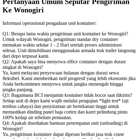
Pertanyaan Umum Seputar Pengiriman
Ke Wonogiri
Informasi operasional pengadaan unit kontainer:
Q1: Berapa lama waktu pengiriman unit kontainer ke Wonogiri?
Untuk wilayah Wonogiri, pengiriman standar dry container
memakan waktu sekitar 1 - 2 Hari setelah proses administrasi
selesai. Unit dimobilisasi menggunakan armada truk trailer langsung
dari depo terpusat kami.
Q2: Apakah saya bisa menyewa office container dengan durasi
singkat di Wonogiri?
Ya, kami melayani penyewaan bulanan dengan durasi sewa
fleksibel. Kami memberikan tarif progresif yang lebih ekonomis jika
Anda berkomitmen menyewa untuk jangka menengah hingga
jangka panjang.
Q3: Bagaimana BCI menjamin kontainer tidak bocor saat dikirim?
Setiap unit di depo kami wajib melalui pengujian *light test* (uji
tembus cahaya) dan penyiraman air bertekanan tinggi untuk
memastikan dinding panel baja corten dan karet pelindung pintu
100% kedap air sebelum pemuatan.
Q4: Apakah disediakan bantuan penempatan unit (unloading) di
Wonogiri?
Ya, pengiriman kontainer dapat dipesan berikut jasa truk crane