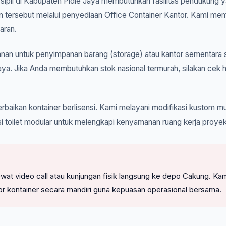
 sipil di Kabupaten Pidie Jaya membutuhkan fasilitas pendukung ya
n tersebut melalui penyediaan Office Container Kantor. Kami mem
aran.
an untuk penyimpanan barang (storage) atau kantor sementara s
aya. Jika Anda membutuhkan stok nasional termurah, silakan cek 
rbaikan kontainer berlisensi. Kami melayani modifikasi kustom mul
i toilet modular untuk melengkapi kenyamanan ruang kerja proyek
l lewat video call atau kunjungan fisik langsung ke depo Cakung
or kontainer secara mandiri guna kepuasan operasional bersama.