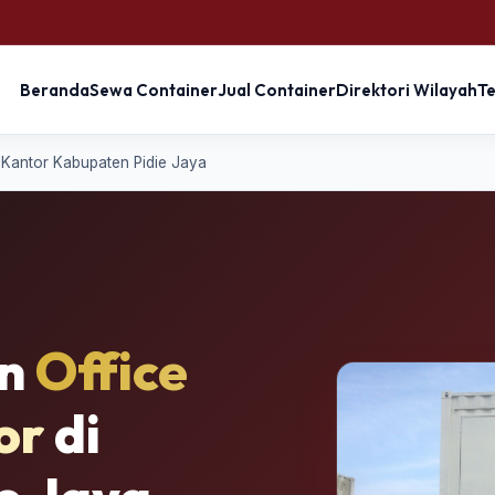
Beranda
Sewa Container
Jual Container
Direktori Wilayah
T
Kantor Kabupaten Pidie Jaya
an
Office
or
di