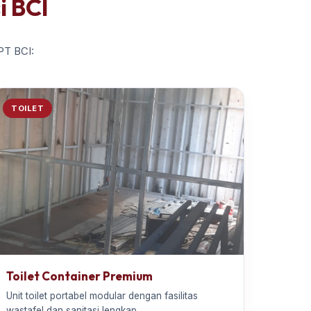
i BCI
 PT BCI:
TOILET
Toilet Container Premium
Unit toilet portabel modular dengan fasilitas
wastafel dan sanitasi lengkap.