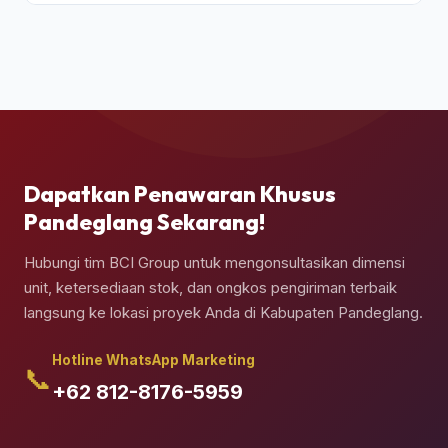
Ya, pengiriman kontainer dapat dipesan berikut
jasa truk crane terpadu untuk melakukan bongkar
muat (*unloading*) dan penempatan kontainer
secara presisi di atas pondasi semen yang telah
Anda siapkan.
Dapatkan Penawaran Khusus
Pandeglang Sekarang!
Hubungi tim BCI Group untuk mengonsultasikan dimensi
unit, ketersediaan stok, dan ongkos pengiriman terbaik
langsung ke lokasi proyek Anda di Kabupaten Pandeglang.
Hotline WhatsApp Marketing
📞
+62 812-8176-5959