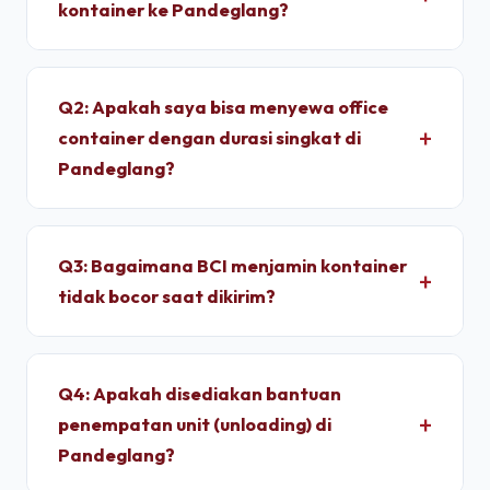
kontainer ke Pandeglang?
Untuk wilayah Pandeglang, pengiriman standar
dry container memakan waktu sekitar 2 - 4 Jam
Q2: Apakah saya bisa menyewa office
setelah proses administrasi selesai. Unit
container dengan durasi singkat di
dimobilisasi menggunakan armada truk trailer
Pandeglang?
langsung dari depo terpusat kami.
Ya, kami melayani penyewaan bulanan dengan
durasi sewa fleksibel. Kami memberikan tarif
Q3: Bagaimana BCI menjamin kontainer
progresif yang lebih ekonomis jika Anda
tidak bocor saat dikirim?
berkomitmen menyewa untuk jangka menengah
hingga jangka panjang.
Setiap unit di depo kami wajib melalui pengujian
*light test* (uji tembus cahaya) dan penyiraman
Q4: Apakah disediakan bantuan
air bertekanan tinggi untuk memastikan dinding
penempatan unit (unloading) di
panel baja corten dan karet pelindung pintu 100%
Pandeglang?
kedap air sebelum pemuatan.