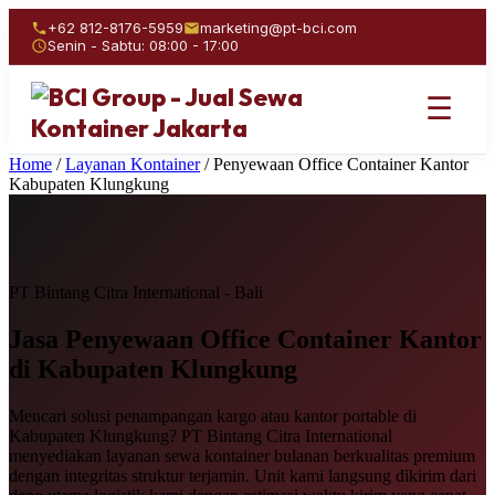
+62 812-8176-5959
marketing@pt-bci.com
Senin - Sabtu: 08:00 - 17:00
☰
Home
/
Layanan Kontainer
/
Penyewaan Office Container Kantor
Kabupaten Klungkung
PT Bintang Citra International - Bali
Jasa Penyewaan
Office Container Kantor
di Kabupaten Klungkung
Mencari solusi penampangan kargo atau kantor portable di
Kabupaten Klungkung? PT Bintang Citra International
menyediakan layanan sewa kontainer bulanan berkualitas premium
dengan integritas struktur terjamin. Unit kami langsung dikirim dari