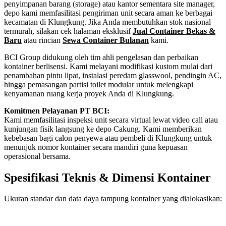
penyimpanan barang (storage) atau kantor sementara site manager,
depo kami memfasilitasi pengiriman unit secara aman ke berbagai
kecamatan di Klungkung. Jika Anda membutuhkan stok nasional
termurah, silakan cek halaman eksklusif
Jual Container Bekas &
Baru
atau rincian
Sewa Container Bulanan
kami.
BCI Group didukung oleh tim ahli pengelasan dan perbaikan
kontainer berlisensi. Kami melayani modifikasi kustom mulai dari
penambahan pintu lipat, instalasi peredam glasswool, pendingin AC,
hingga pemasangan partisi toilet modular untuk melengkapi
kenyamanan ruang kerja proyek Anda di Klungkung.
Komitmen Pelayanan PT BCI:
Kami memfasilitasi inspeksi unit secara virtual lewat video call atau
kunjungan fisik langsung ke depo Cakung. Kami memberikan
kebebasan bagi calon penyewa atau pembeli di Klungkung untuk
menunjuk nomor kontainer secara mandiri guna kepuasan
operasional bersama.
Spesifikasi Teknis & Dimensi Kontainer
Ukuran standar dan data daya tampung kontainer yang dialokasikan:
Kriteria Unit
Spesifikasi Teknis