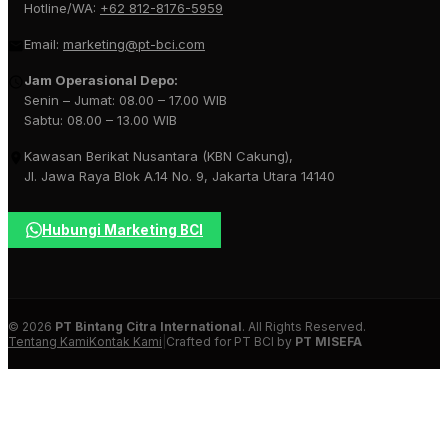
Hotline/WA:
+62 812-8176-5959
Email:
marketing@pt-bci.com
Jam Operasional Depo:
Senin – Jumat: 08.00 – 17.00 WIB
Sabtu: 08.00 – 13.00 WIB
Kawasan Berikat Nusantara (KBN Cakung),
Jl. Jawa Raya Blok A.14 No. 9, Jakarta Utara 14140
Hubungi Marketing BCI
© 2026
PT Bintang Citra International
. All Rights Reserved.
Tentang Kami
Kontak Kami
|
Crafted for PT BCI by
PT MISEFA