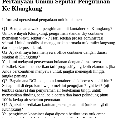
Pertanyaan Umum Seputar Pengiriman
Ke Klungkung
Informasi operasional pengadaan unit kontainer:
Q1: Berapa lama waktu pengiriman unit kontainer ke Klungkung?
Untuk wilayah Klungkung, pengiriman standar dry container
memakan waktu sekitar 4 - 7 Hari setelah proses administrasi
selesai. Unit dimobilisasi menggunakan armada truk trailer langsung
dari depo terpusat kami.
Q2: Apakah saya bisa menyewa office container dengan durasi
singkat di Klungkung?
Ya, kami melayani penyewaan bulanan dengan durasi sewa
fleksibel. Kami memberikan tarif progresif yang lebih ekonomis jika
Anda berkomitmen menyewa untuk jangka menengah hingga
jangka panjang.
Q3: Bagaimana BCI menjamin kontainer tidak bocor saat dikirim?
Setiap unit di depo kami wajib melalui pengujian *light test* (uji
tembus cahaya) dan penyiraman air bertekanan tinggi untuk
memastikan dinding panel baja corten dan karet pelindung pintu
100% kedap air sebelum pemuatan.
Q4: Apakah disediakan bantuan penempatan unit (unloading) di
Klungkung?
Ya, pengiriman kontainer dapat dipesan berikut jasa truk crane