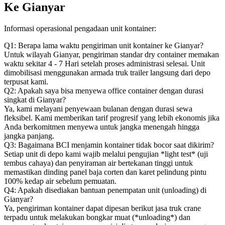
Ke Gianyar
Informasi operasional pengadaan unit kontainer:
Q1: Berapa lama waktu pengiriman unit kontainer ke Gianyar?
Untuk wilayah Gianyar, pengiriman standar dry container memakan
waktu sekitar 4 - 7 Hari setelah proses administrasi selesai. Unit
dimobilisasi menggunakan armada truk trailer langsung dari depo
terpusat kami.
Q2: Apakah saya bisa menyewa office container dengan durasi
singkat di Gianyar?
Ya, kami melayani penyewaan bulanan dengan durasi sewa
fleksibel. Kami memberikan tarif progresif yang lebih ekonomis jika
Anda berkomitmen menyewa untuk jangka menengah hingga
jangka panjang.
Q3: Bagaimana BCI menjamin kontainer tidak bocor saat dikirim?
Setiap unit di depo kami wajib melalui pengujian *light test* (uji
tembus cahaya) dan penyiraman air bertekanan tinggi untuk
memastikan dinding panel baja corten dan karet pelindung pintu
100% kedap air sebelum pemuatan.
Q4: Apakah disediakan bantuan penempatan unit (unloading) di
Gianyar?
Ya, pengiriman kontainer dapat dipesan berikut jasa truk crane
terpadu untuk melakukan bongkar muat (*unloading*) dan