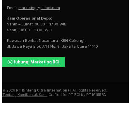
Email:
marketing@pt-bci.com
Jam Operasional Depo:
Senin – Jumat: 08.00 – 17.00 WIB
Sabtu: 08.00 – 13.00 WIB
Kawasan Berikat Nusantara (KBN Cakung),
Jl. Jawa Raya Blok A.14 No. 9, Jakarta Utara 14140
Hubungi Marketing BCI
© 2026
PT Bintang Citra International
. All Rights Reserved.
Tentang Kami
Kontak Kami
|
Crafted for PT BCI by
PT MISEFA