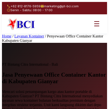
+62 812-8176-5959
marketing@pt-bci.com
Senin - Sabtu: 08:00 - 17:00
☰
Home
/
Layanan Kontainer
/
Penyewaan Office Container Kantor
Kabupaten Gianyar
PT Bintang Citra International - Bali
Jasa Penyewaan
Office Container Kantor
di Kabupaten Gianyar
Mencari solusi penampangan kargo atau kantor portable di
Kabupaten Gianyar? PT Bintang Citra International menyediakan
layanan sewa kontainer bulanan berkualitas premium dengan
integritas struktur terjamin. Unit kami langsung dikirim dari depo