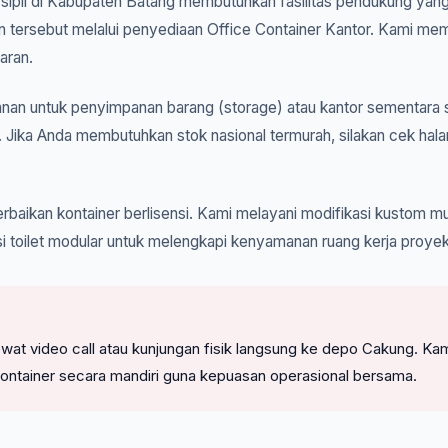
k sipil di Kabupaten Batang membutuhkan fasilitas pendukung yang 
n tersebut melalui penyediaan Office Container Kantor. Kami mem
aran.
an untuk penyimpanan barang (storage) atau kantor sementara s
 Jika Anda membutuhkan stok nasional termurah, silakan cek hal
rbaikan kontainer berlisensi. Kami melayani modifikasi kustom mul
i toilet modular untuk melengkapi kenyamanan ruang kerja proyek
l lewat video call atau kunjungan fisik langsung ke depo Cakung
ontainer secara mandiri guna kepuasan operasional bersama.