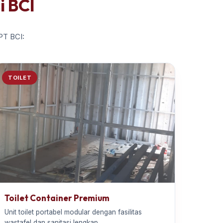
i BCI
 PT BCI:
TOILET
Toilet Container Premium
Unit toilet portabel modular dengan fasilitas
wastafel dan sanitasi lengkap.