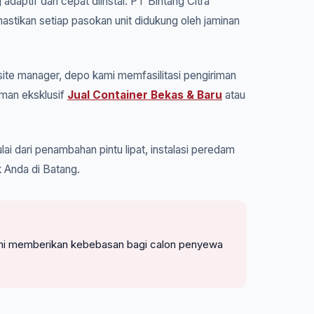
adaptif dan cepat diinstal. PT Bintang Citra
astikan setiap pasokan unit didukung oleh jaminan
ite manager, depo kami memfasilitasi pengiriman
aman eksklusif
Jual Container Bekas & Baru
atau
ai dari penambahan pintu lipat, instalasi peredam
 Anda di Batang.
. Kami memberikan kebebasan bagi calon penyewa