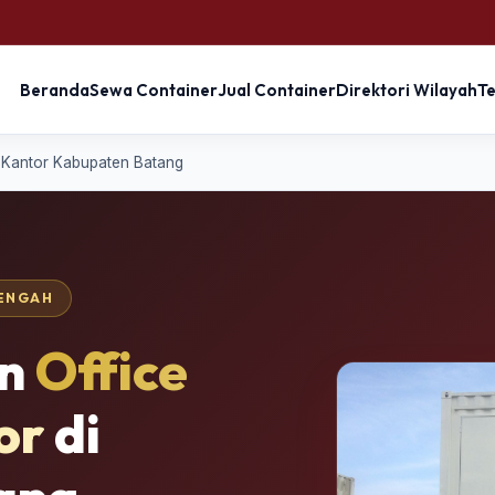
Beranda
Sewa Container
Jual Container
Direktori Wilayah
T
 Kantor Kabupaten Batang
TENGAH
an
Office
or
di