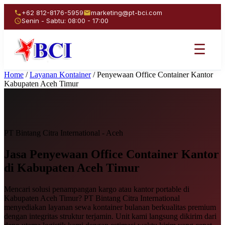
+62 812-8176-5959
marketing@pt-bci.com
Senin - Sabtu: 08:00 - 17:00
☰
Home
/
Layanan Kontainer
/
Penyewaan Office Container Kantor
Kabupaten Aceh Timur
PT Bintang Citra International - Aceh
Jasa Penyewaan
Office Container Kantor
di Kabupaten Aceh Timur
Mencari solusi penampangan kargo atau kantor portable di
Kabupaten Aceh Timur? PT Bintang Citra International
menyediakan layanan sewa kontainer bulanan berkualitas premium
dengan integritas struktur terjamin. Unit kami langsung dikirim dari