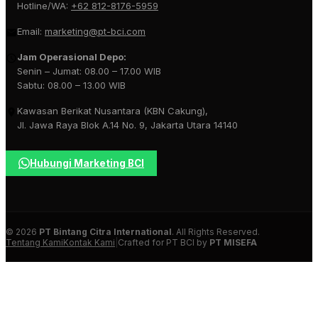
Hotline/WA:
+62 812-8176-5959
Email:
marketing@pt-bci.com
Jam Operasional Depo:
Senin – Jumat: 08.00 – 17.00 WIB
Sabtu: 08.00 – 13.00 WIB
Kawasan Berikat Nusantara (KBN Cakung),
Jl. Jawa Raya Blok A.14 No. 9, Jakarta Utara 14140
Hubungi Marketing BCI
© 2026
PT Bintang Citra International
. All Rights Reserved.
Tentang Kami
Kontak Kami
|
Crafted for PT BCI by
PT MISEFA