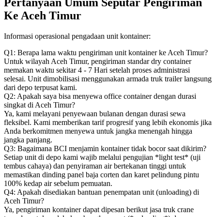
Pertanyaan Umum Seputar Pengiriman
Ke Aceh Timur
Informasi operasional pengadaan unit kontainer:
Q1: Berapa lama waktu pengiriman unit kontainer ke Aceh Timur?
Untuk wilayah Aceh Timur, pengiriman standar dry container
memakan waktu sekitar 4 - 7 Hari setelah proses administrasi
selesai. Unit dimobilisasi menggunakan armada truk trailer langsung
dari depo terpusat kami.
Q2: Apakah saya bisa menyewa office container dengan durasi
singkat di Aceh Timur?
Ya, kami melayani penyewaan bulanan dengan durasi sewa
fleksibel. Kami memberikan tarif progresif yang lebih ekonomis jika
Anda berkomitmen menyewa untuk jangka menengah hingga
jangka panjang.
Q3: Bagaimana BCI menjamin kontainer tidak bocor saat dikirim?
Setiap unit di depo kami wajib melalui pengujian *light test* (uji
tembus cahaya) dan penyiraman air bertekanan tinggi untuk
memastikan dinding panel baja corten dan karet pelindung pintu
100% kedap air sebelum pemuatan.
Q4: Apakah disediakan bantuan penempatan unit (unloading) di
Aceh Timur?
Ya, pengiriman kontainer dapat dipesan berikut jasa truk crane