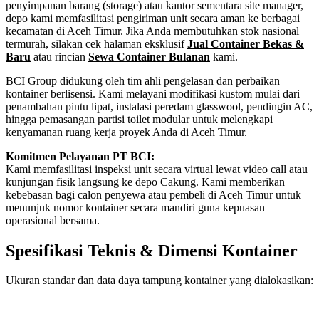
penyimpanan barang (storage) atau kantor sementara site manager,
depo kami memfasilitasi pengiriman unit secara aman ke berbagai
kecamatan di Aceh Timur. Jika Anda membutuhkan stok nasional
termurah, silakan cek halaman eksklusif
Jual Container Bekas &
Baru
atau rincian
Sewa Container Bulanan
kami.
BCI Group didukung oleh tim ahli pengelasan dan perbaikan
kontainer berlisensi. Kami melayani modifikasi kustom mulai dari
penambahan pintu lipat, instalasi peredam glasswool, pendingin AC,
hingga pemasangan partisi toilet modular untuk melengkapi
kenyamanan ruang kerja proyek Anda di Aceh Timur.
Komitmen Pelayanan PT BCI:
Kami memfasilitasi inspeksi unit secara virtual lewat video call atau
kunjungan fisik langsung ke depo Cakung. Kami memberikan
kebebasan bagi calon penyewa atau pembeli di Aceh Timur untuk
menunjuk nomor kontainer secara mandiri guna kepuasan
operasional bersama.
Spesifikasi Teknis & Dimensi Kontainer
Ukuran standar dan data daya tampung kontainer yang dialokasikan:
Kriteria Unit
Spesifikasi Teknis