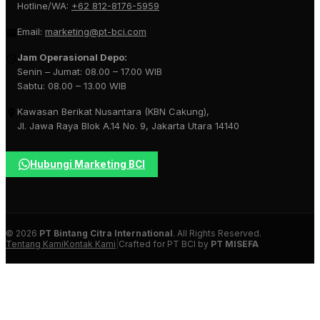
Hotline/WA:
+62 812-8176-5959
Email:
marketing@pt-bci.com
Jam Operasional Depo:
Senin – Jumat: 08.00 – 17.00 WIB
Sabtu: 08.00 – 13.00 WIB
Kawasan Berikat Nusantara (KBN Cakung),
Jl. Jawa Raya Blok A.14 No. 9, Jakarta Utara 14140
Hubungi Marketing BCI
© 2026
PT Bintang Citra International
. All Rights Reserved.
Tentang Kami
Kontak Kami
|
Crafted for PT BCI by
PT MISEFA