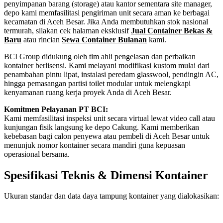
penyimpanan barang (storage) atau kantor sementara site manager,
depo kami memfasilitasi pengiriman unit secara aman ke berbagai
kecamatan di Aceh Besar. Jika Anda membutuhkan stok nasional
termurah, silakan cek halaman eksklusif
Jual Container Bekas &
Baru
atau rincian
Sewa Container Bulanan
kami.
BCI Group didukung oleh tim ahli pengelasan dan perbaikan
kontainer berlisensi. Kami melayani modifikasi kustom mulai dari
penambahan pintu lipat, instalasi peredam glasswool, pendingin AC,
hingga pemasangan partisi toilet modular untuk melengkapi
kenyamanan ruang kerja proyek Anda di Aceh Besar.
Komitmen Pelayanan PT BCI:
Kami memfasilitasi inspeksi unit secara virtual lewat video call atau
kunjungan fisik langsung ke depo Cakung. Kami memberikan
kebebasan bagi calon penyewa atau pembeli di Aceh Besar untuk
menunjuk nomor kontainer secara mandiri guna kepuasan
operasional bersama.
Spesifikasi Teknis & Dimensi Kontainer
Ukuran standar dan data daya tampung kontainer yang dialokasikan:
Kriteria Unit
Spesifikasi Teknis