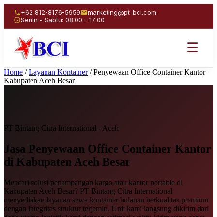
+62 812-8176-5959
marketing@pt-bci.com
Senin - Sabtu: 08:00 - 17:00
☰
Home
/
Layanan Kontainer
/
Penyewaan Office Container Kantor
Kabupaten Aceh Besar
PT Bintang Citra International - Aceh
Jasa Penyewaan
Office Container Kantor
di Kabupaten Aceh Besar
Mencari solusi penampangan kargo atau kantor portable di
Kabupaten Aceh Besar? PT Bintang Citra International
menyediakan layanan sewa kontainer bulanan berkualitas premium
dengan integritas struktur terjamin. Unit kami langsung dikirim dari