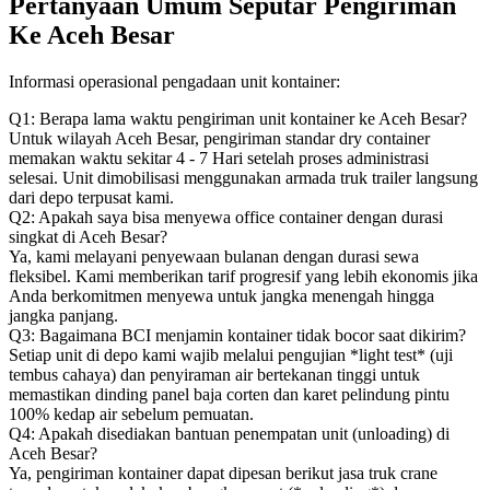
Pertanyaan Umum Seputar Pengiriman
Ke Aceh Besar
Informasi operasional pengadaan unit kontainer:
Q1: Berapa lama waktu pengiriman unit kontainer ke Aceh Besar?
Untuk wilayah Aceh Besar, pengiriman standar dry container
memakan waktu sekitar 4 - 7 Hari setelah proses administrasi
selesai. Unit dimobilisasi menggunakan armada truk trailer langsung
dari depo terpusat kami.
Q2: Apakah saya bisa menyewa office container dengan durasi
singkat di Aceh Besar?
Ya, kami melayani penyewaan bulanan dengan durasi sewa
fleksibel. Kami memberikan tarif progresif yang lebih ekonomis jika
Anda berkomitmen menyewa untuk jangka menengah hingga
jangka panjang.
Q3: Bagaimana BCI menjamin kontainer tidak bocor saat dikirim?
Setiap unit di depo kami wajib melalui pengujian *light test* (uji
tembus cahaya) dan penyiraman air bertekanan tinggi untuk
memastikan dinding panel baja corten dan karet pelindung pintu
100% kedap air sebelum pemuatan.
Q4: Apakah disediakan bantuan penempatan unit (unloading) di
Aceh Besar?
Ya, pengiriman kontainer dapat dipesan berikut jasa truk crane