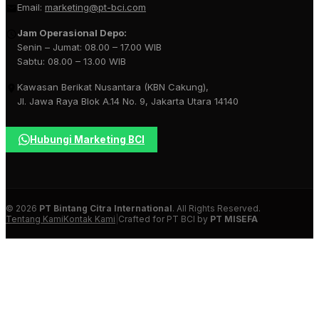
Email:
marketing@pt-bci.com
Jam Operasional Depo:
Senin – Jumat: 08.00 – 17.00 WIB
Sabtu: 08.00 – 13.00 WIB
Kawasan Berikat Nusantara (KBN Cakung),
Jl. Jawa Raya Blok A.14 No. 9, Jakarta Utara 14140
Hubungi Marketing BCI
© 2026
PT Bintang Citra International
. All Rights Reserved.
Tentang Kami
Kontak Kami
|
Crafted for PT BCI by
PT MISEFA