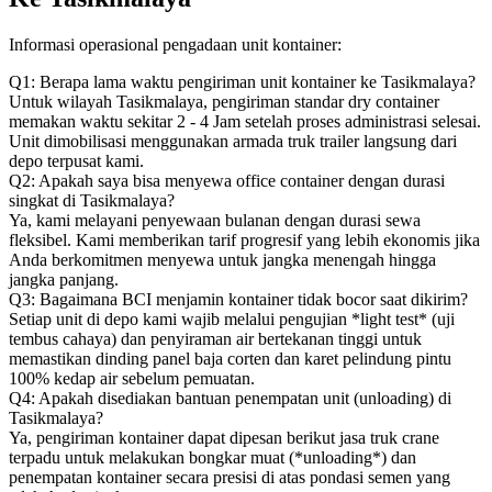
Informasi operasional pengadaan unit kontainer:
Q1: Berapa lama waktu pengiriman unit kontainer ke Tasikmalaya?
Untuk wilayah Tasikmalaya, pengiriman standar dry container
memakan waktu sekitar 2 - 4 Jam setelah proses administrasi selesai.
Unit dimobilisasi menggunakan armada truk trailer langsung dari
depo terpusat kami.
Q2: Apakah saya bisa menyewa office container dengan durasi
singkat di Tasikmalaya?
Ya, kami melayani penyewaan bulanan dengan durasi sewa
fleksibel. Kami memberikan tarif progresif yang lebih ekonomis jika
Anda berkomitmen menyewa untuk jangka menengah hingga
jangka panjang.
Q3: Bagaimana BCI menjamin kontainer tidak bocor saat dikirim?
Setiap unit di depo kami wajib melalui pengujian *light test* (uji
tembus cahaya) dan penyiraman air bertekanan tinggi untuk
memastikan dinding panel baja corten dan karet pelindung pintu
100% kedap air sebelum pemuatan.
Q4: Apakah disediakan bantuan penempatan unit (unloading) di
Tasikmalaya?
Ya, pengiriman kontainer dapat dipesan berikut jasa truk crane
terpadu untuk melakukan bongkar muat (*unloading*) dan
penempatan kontainer secara presisi di atas pondasi semen yang