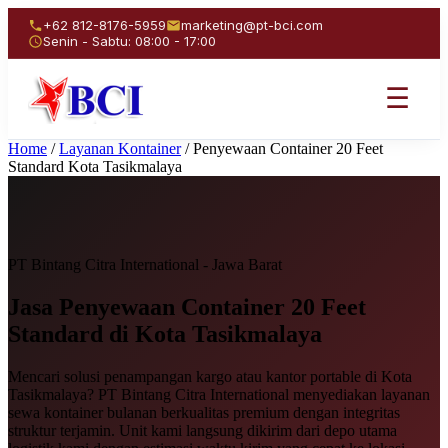
+62 812-8176-5959
marketing@pt-bci.com
Senin - Sabtu: 08:00 - 17:00
☰
Home
/
Layanan Kontainer
/
Penyewaan Container 20 Feet
Standard Kota Tasikmalaya
PT Bintang Citra International - Jawa Barat
Jasa Penyewaan
Container 20 Feet
Standard
di Kota Tasikmalaya
Mencari solusi penampangan kargo atau kantor portable di Kota
Tasikmalaya? PT Bintang Citra International menyediakan layanan
sewa kontainer bulanan berkualitas premium dengan integritas
struktur terjamin. Unit kami langsung dikirim dari depo utama