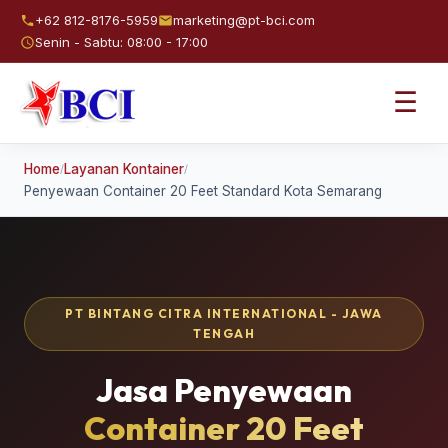
+62 812-8176-5959
marketing@pt-bci.com
Senin - Sabtu: 08:00 - 17:00
☰
Home
Layanan Kontainer
/
/
Penyewaan Container 20 Feet Standard Kota Semarang
PT BINTANG CITRA INTERNATIONAL - JAWA
TENGAH
Jasa Penyewaan
Container 20 Feet