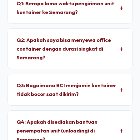
Q1: Berapa lama waktu pengiriman unit
kontainer ke Semarang?
Untuk wilayah Semarang, pengiriman standar dry
container memakan waktu sekitar 1 - 2 Hari
Q2: Apakah saya bisa menyewa office
setelah proses administrasi selesai. Unit
container dengan durasi singkat di
dimobilisasi menggunakan armada truk trailer
Semarang?
langsung dari depo terpusat kami.
Ya, kami melayani penyewaan bulanan dengan
durasi sewa fleksibel. Kami memberikan tarif
Q3: Bagaimana BCI menjamin kontainer
progresif yang lebih ekonomis jika Anda
tidak bocor saat dikirim?
berkomitmen menyewa untuk jangka menengah
hingga jangka panjang.
Setiap unit di depo kami wajib melalui pengujian
*light test* (uji tembus cahaya) dan penyiraman
Q4: Apakah disediakan bantuan
air bertekanan tinggi untuk memastikan dinding
penempatan unit (unloading) di
panel baja corten dan karet pelindung pintu 100%
Semarang?