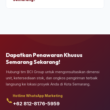
kedap air sebelum pemuatan.
Ya, pengiriman kontainer dapat dipesan berikut
jasa truk crane terpadu untuk melakukan bongkar
muat (*unloading*) dan penempatan kontainer
secara presisi di atas pondasi semen yang telah
Anda siapkan.
Dapatkan Penawaran Khusus
Semarang Sekarang!
Hubungi tim BCI Group untuk mengonsultasikan dimensi
unit, ketersediaan stok, dan ongkos pengiriman terbaik
langsung ke lokasi proyek Anda di Kota Semarang.
Hotline WhatsApp Marketing
📞
+62 812-8176-5959