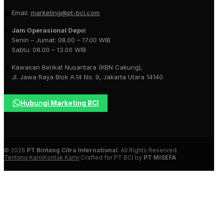
Email:
marketing@pt-bci.com
Jam Operasional Depo:
Senin – Jumat: 08.00 – 17.00 WIB
Sabtu: 08.00 – 13.00 WIB
Kawasan Berikat Nusantara (KBN Cakung),
Jl. Jawa Raya Blok A.14 No. 9, Jakarta Utara 14140
Hubungi Marketing BCI
© 2026
PT Bintang Citra International
. All Rights Reserved.
Tentang Kami
Kontak Kami
|
Crafted for PT BCI by
PT MISEFA