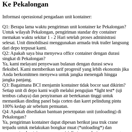
Ke Pekalongan
Informasi operasional pengadaan unit kontainer:
Q1: Berapa lama waktu pengiriman unit kontainer ke Pekalongan?
Untuk wilayah Pekalongan, pengiriman standar dry container
memakan waktu sekitar 1 - 2 Hari setelah proses administrasi
selesai. Unit dimobilisasi menggunakan armada truk trailer langsung
dari depo terpusat kami.
Q2: Apakah saya bisa menyewa office container dengan durasi
singkat di Pekalongan?
Ya, kami melayani penyewaan bulanan dengan durasi sewa
fleksibel. Kami memberikan tarif progresif yang lebih ekonomis jika
Anda berkomitmen menyewa untuk jangka menengah hingga
jangka panjang.
Q3: Bagaimana BCI menjamin kontainer tidak bocor saat dikirim?
Setiap unit di depo kami wajib melalui pengujian *light test* (uji
tembus cahaya) dan penyiraman air bertekanan tinggi untuk
memastikan dinding panel baja corten dan karet pelindung pintu
100% kedap air sebelum pemuatan.
Q4: Apakah disediakan bantuan penempatan unit (unloading) di
Pekalongan?
Ya, pengiriman kontainer dapat dipesan berikut jasa truk crane
terpadu untuk melakukan bongkar muat (*unloading*) dan