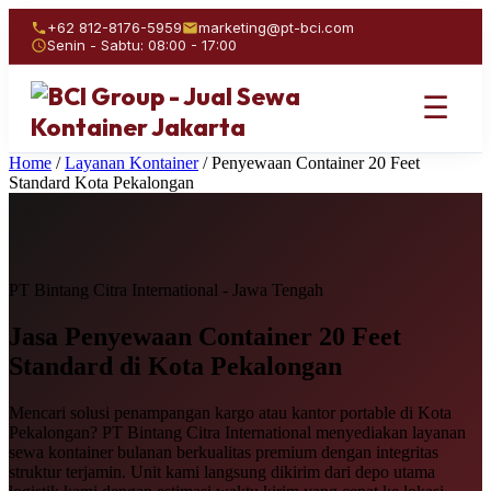
+62 812-8176-5959
marketing@pt-bci.com
Senin - Sabtu: 08:00 - 17:00
☰
Home
/
Layanan Kontainer
/
Penyewaan Container 20 Feet
Standard Kota Pekalongan
PT Bintang Citra International - Jawa Tengah
Jasa Penyewaan
Container 20 Feet
Standard
di Kota Pekalongan
Mencari solusi penampangan kargo atau kantor portable di Kota
Pekalongan? PT Bintang Citra International menyediakan layanan
sewa kontainer bulanan berkualitas premium dengan integritas
struktur terjamin. Unit kami langsung dikirim dari depo utama