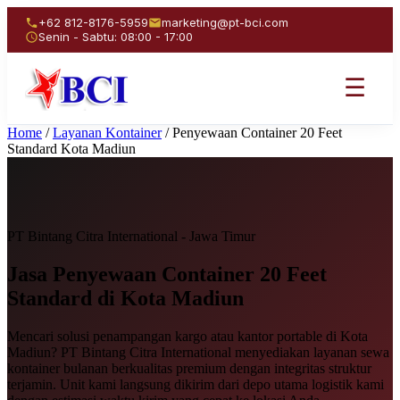
+62 812-8176-5959
marketing@pt-bci.com
Senin - Sabtu: 08:00 - 17:00
☰
Home
/
Layanan Kontainer
/
Penyewaan Container 20 Feet
Standard Kota Madiun
PT Bintang Citra International - Jawa Timur
Jasa Penyewaan
Container 20 Feet
Standard
di Kota Madiun
Mencari solusi penampangan kargo atau kantor portable di Kota
Madiun? PT Bintang Citra International menyediakan layanan sewa
kontainer bulanan berkualitas premium dengan integritas struktur
terjamin. Unit kami langsung dikirim dari depo utama logistik kami