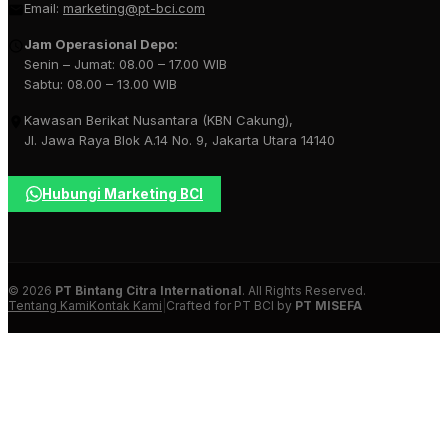
Email:
marketing@pt-bci.com
Jam Operasional Depo:
Senin – Jumat: 08.00 – 17.00 WIB
Sabtu: 08.00 – 13.00 WIB
Kawasan Berikat Nusantara (KBN Cakung),
Jl. Jawa Raya Blok A.14 No. 9, Jakarta Utara 14140
Hubungi Marketing BCI
© 2026
PT Bintang Citra International
. All Rights Reserved.
Tentang Kami
Kontak Kami
|
Crafted for PT BCI by
PT MISEFA