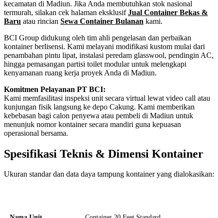
kecamatan di Madiun. Jika Anda membutuhkan stok nasional
termurah, silakan cek halaman eksklusif
Jual Container Bekas &
Baru
atau rincian
Sewa Container Bulanan
kami.
BCI Group didukung oleh tim ahli pengelasan dan perbaikan
kontainer berlisensi. Kami melayani modifikasi kustom mulai dari
penambahan pintu lipat, instalasi peredam glasswool, pendingin AC,
hingga pemasangan partisi toilet modular untuk melengkapi
kenyamanan ruang kerja proyek Anda di Madiun.
Komitmen Pelayanan PT BCI:
Kami memfasilitasi inspeksi unit secara virtual lewat video call atau
kunjungan fisik langsung ke depo Cakung. Kami memberikan
kebebasan bagi calon penyewa atau pembeli di Madiun untuk
menunjuk nomor kontainer secara mandiri guna kepuasan
operasional bersama.
Spesifikasi Teknis & Dimensi Kontainer
Ukuran standar dan data daya tampung kontainer yang dialokasikan:
Kriteria Unit
Spesifikasi Teknis
Nama Unit
Container 20 Feet Standard