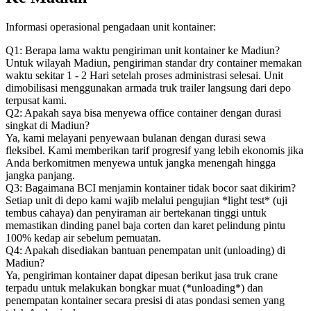
Informasi operasional pengadaan unit kontainer:
Q1: Berapa lama waktu pengiriman unit kontainer ke Madiun?
Untuk wilayah Madiun, pengiriman standar dry container memakan
waktu sekitar 1 - 2 Hari setelah proses administrasi selesai. Unit
dimobilisasi menggunakan armada truk trailer langsung dari depo
terpusat kami.
Q2: Apakah saya bisa menyewa office container dengan durasi
singkat di Madiun?
Ya, kami melayani penyewaan bulanan dengan durasi sewa
fleksibel. Kami memberikan tarif progresif yang lebih ekonomis jika
Anda berkomitmen menyewa untuk jangka menengah hingga
jangka panjang.
Q3: Bagaimana BCI menjamin kontainer tidak bocor saat dikirim?
Setiap unit di depo kami wajib melalui pengujian *light test* (uji
tembus cahaya) dan penyiraman air bertekanan tinggi untuk
memastikan dinding panel baja corten dan karet pelindung pintu
100% kedap air sebelum pemuatan.
Q4: Apakah disediakan bantuan penempatan unit (unloading) di
Madiun?
Ya, pengiriman kontainer dapat dipesan berikut jasa truk crane
terpadu untuk melakukan bongkar muat (*unloading*) dan
penempatan kontainer secara presisi di atas pondasi semen yang