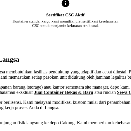
Sertifikat CSC Aktif
Kontainer standar kargo kami memiliki plat sertifikasi keselamatan
CSC untuk menjamin kekuatan struktural.
Langsa
angsa membutuhkan fasilitas pendukung yang adaptif dan cepat diinstal.
ami memastikan setiap pasokan unit didukung oleh jaminan legalitas b
an barang (storage) atau kantor sementara site manager, depo kami m
 halaman eksklusif
Jual Container Bekas & Baru
atau rincian
Sewa C
 berlisensi. Kami melayani modifikasi kustom mulai dari penambahan p
ng kerja proyek Anda di Langsa.
tau kunjungan fisik langsung ke depo Cakung. Kami memberikan kebeba