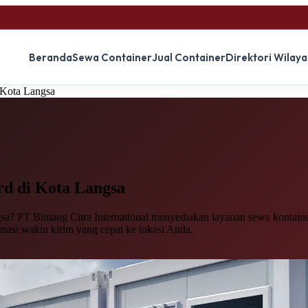
Beranda
Sewa Container
Jual Container
Direktori Wilay
 Kota Langsa
rd
di Kota Langsa
a? PT Bintang Citra International menyediakan layanan sewa kontainer 
imasi waktu kirim yang cepat ke lokasi Anda.