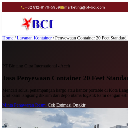
+62 812-8176-5959
marketing@pt-bci.com
Home
/
Layanan Kontainer
/
Penyewaan Container 20 Feet Standard
PT Bintang Citra International - Aceh
Jasa Penyewaan
Container 20 Feet Standa
Mencari solusi penampangan kargo atau kantor portable di Kota Langs
Unit kami langsung dikirim dari depo utama logistik kami dengan est
Minta Penawaran Resmi
Cek Estimasi Ongkir