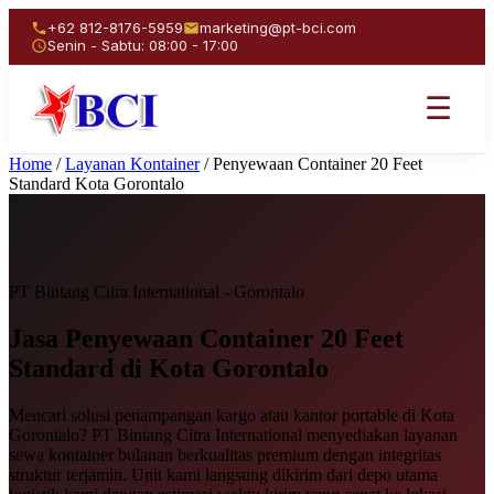
+62 812-8176-5959
marketing@pt-bci.com
Senin - Sabtu: 08:00 - 17:00
☰
Home
/
Layanan Kontainer
/
Penyewaan Container 20 Feet
Standard Kota Gorontalo
PT Bintang Citra International - Gorontalo
Jasa Penyewaan
Container 20 Feet
Standard
di Kota Gorontalo
Mencari solusi penampangan kargo atau kantor portable di Kota
Gorontalo? PT Bintang Citra International menyediakan layanan
sewa kontainer bulanan berkualitas premium dengan integritas
struktur terjamin. Unit kami langsung dikirim dari depo utama