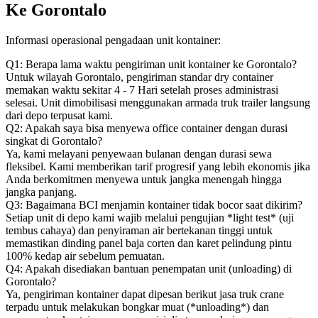
Ke Gorontalo
Informasi operasional pengadaan unit kontainer:
Q1: Berapa lama waktu pengiriman unit kontainer ke Gorontalo?
Untuk wilayah Gorontalo, pengiriman standar dry container
memakan waktu sekitar 4 - 7 Hari setelah proses administrasi
selesai. Unit dimobilisasi menggunakan armada truk trailer langsung
dari depo terpusat kami.
Q2: Apakah saya bisa menyewa office container dengan durasi
singkat di Gorontalo?
Ya, kami melayani penyewaan bulanan dengan durasi sewa
fleksibel. Kami memberikan tarif progresif yang lebih ekonomis jika
Anda berkomitmen menyewa untuk jangka menengah hingga
jangka panjang.
Q3: Bagaimana BCI menjamin kontainer tidak bocor saat dikirim?
Setiap unit di depo kami wajib melalui pengujian *light test* (uji
tembus cahaya) dan penyiraman air bertekanan tinggi untuk
memastikan dinding panel baja corten dan karet pelindung pintu
100% kedap air sebelum pemuatan.
Q4: Apakah disediakan bantuan penempatan unit (unloading) di
Gorontalo?
Ya, pengiriman kontainer dapat dipesan berikut jasa truk crane
terpadu untuk melakukan bongkar muat (*unloading*) dan