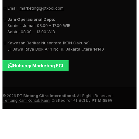
Email:
marketing@pt-bci.com
Jam Operasional Depo:
Senin – Jumat: 08.00 – 17.00 WIB
Sabtu: 08.00 – 13.00 WIB
Kawasan Berikat Nusantara (KBN Cakung),
Jl. Jawa Raya Blok A.14 No. 9, Jakarta Utara 14140
Hubungi Marketing BCI
© 2026
PT Bintang Citra International
. All Rights Reserved.
Tentang Kami
Kontak Kami
|
Crafted for PT BCI by
PT MISEFA