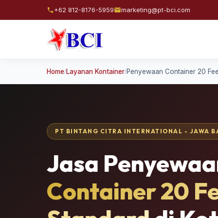
+62 812-8176-5959
marketing@pt-bci.com
Home
Layanan Kontainer
Penyewaan Container 20 Fee
/
/
PT BINTANG CITRA INTERNATIONAL - JAWA 
Jasa Penyewaa
Container 20 F