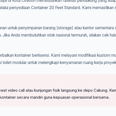
 sipil di Kota Cirebon membutuhkan fasilitas pendukung yang adapti
alui penyediaan Container 20 Feet Standard. Kami memastikan set
an untuk penyimpanan barang (storage) atau kantor sementara s
. Jika Anda membutuhkan stok nasional termurah, silakan cek ha
rbaikan kontainer berlisensi. Kami melayani modifikasi kustom mul
i toilet modular untuk melengkapi kenyamanan ruang kerja proyek
l lewat video call atau kunjungan fisik langsung ke depo Cakung
kontainer secara mandiri guna kepuasan operasional bersama.