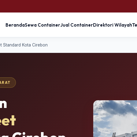
Beranda
Sewa Container
Jual Container
Direktori Wilayah
T
t Standard Kota Cirebon
BARAT
n
eet