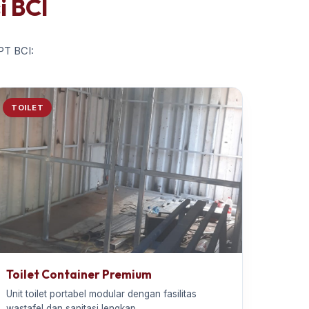
i BCI
 PT BCI:
TOILET
Toilet Container Premium
Unit toilet portabel modular dengan fasilitas
wastafel dan sanitasi lengkap.