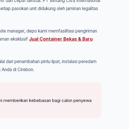
f dan cepat diinstal. PT Bintang Citra International
iap pasokan unit didukung oleh jaminan legalitas
ite manager, depo kami memfasilitasi pengiriman
laman eksklusif
Jual Container Bekas & Baru
ai dari penambahan pintu lipat, instalasi peredam
 Anda di Cirebon.
. Kami memberikan kebebasan bagi calon penyewa