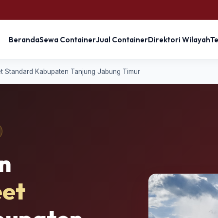
Beranda
Sewa Container
Jual Container
Direktori Wilayah
T
t Standard Kabupaten Tanjung Jabung Timur
n
eet