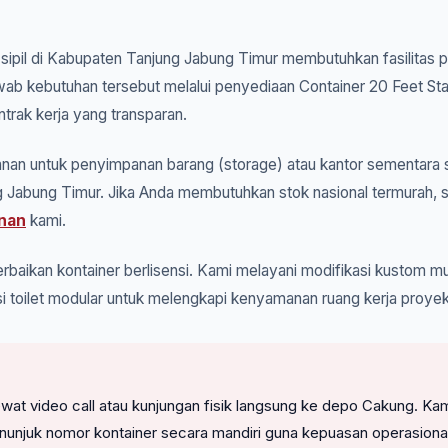
k sipil di Kabupaten Tanjung Jabung Timur membutuhkan fasilitas 
jawab kebutuhan tersebut melalui penyediaan Container 20 Feet S
ntrak kerja yang transparan.
an untuk penyimpanan barang (storage) atau kantor sementara s
 Jabung Timur. Jika Anda membutuhkan stok nasional termurah, s
nan
kami.
rbaikan kontainer berlisensi. Kami melayani modifikasi kustom mul
i toilet modular untuk melengkapi kenyamanan ruang kerja proye
l lewat video call atau kunjungan fisik langsung ke depo Cakung
nunjuk nomor kontainer secara mandiri guna kepuasan operasiona