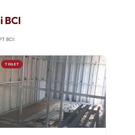
i BCI
 PT BCI:
TOILET