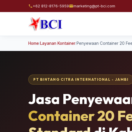
+62 812-8176-5959
marketing@pt-bci.com
Home
Layanan Kontainer
Penyewaan Container 20 Fee
/
/
PT BINTANG CITRA INTERNATIONAL - JAMBI
Jasa Penyewaa
Container 20 F