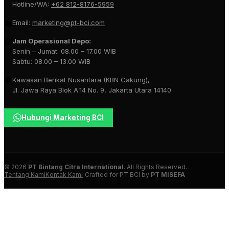
Hotline/WA:
+62 812-8176-5959
Email:
marketing@pt-bci.com
Jam Operasional Depo:
Senin – Jumat: 08.00 – 17.00 WIB
Sabtu: 08.00 – 13.00 WIB
Kawasan Berikat Nusantara (KBN Cakung),
Jl. Jawa Raya Blok A.14 No. 9, Jakarta Utara 14140
Hubungi Marketing BCI
© 2026
PT Bintang Citra International
. All Rights Reserved.
Tentang Kami
Kontak Kami
|
Crafted for PT BCI by
PT MISEFA