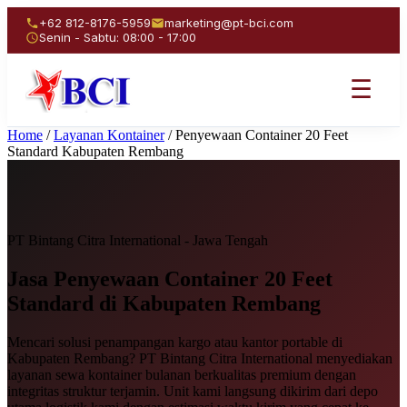
+62 812-8176-5959
marketing@pt-bci.com
Senin - Sabtu: 08:00 - 17:00
☰
Home
/
Layanan Kontainer
/
Penyewaan Container 20 Feet
Standard Kabupaten Rembang
PT Bintang Citra International - Jawa Tengah
Jasa Penyewaan
Container 20 Feet
Standard
di Kabupaten Rembang
Mencari solusi penampangan kargo atau kantor portable di
Kabupaten Rembang? PT Bintang Citra International menyediakan
layanan sewa kontainer bulanan berkualitas premium dengan
integritas struktur terjamin. Unit kami langsung dikirim dari depo