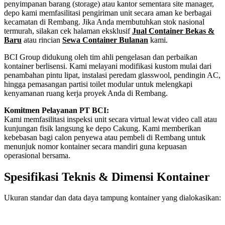
penyimpanan barang (storage) atau kantor sementara site manager,
depo kami memfasilitasi pengiriman unit secara aman ke berbagai
kecamatan di Rembang. Jika Anda membutuhkan stok nasional
termurah, silakan cek halaman eksklusif
Jual Container Bekas &
Baru
atau rincian
Sewa Container Bulanan
kami.
BCI Group didukung oleh tim ahli pengelasan dan perbaikan
kontainer berlisensi. Kami melayani modifikasi kustom mulai dari
penambahan pintu lipat, instalasi peredam glasswool, pendingin AC,
hingga pemasangan partisi toilet modular untuk melengkapi
kenyamanan ruang kerja proyek Anda di Rembang.
Komitmen Pelayanan PT BCI:
Kami memfasilitasi inspeksi unit secara virtual lewat video call atau
kunjungan fisik langsung ke depo Cakung. Kami memberikan
kebebasan bagi calon penyewa atau pembeli di Rembang untuk
menunjuk nomor kontainer secara mandiri guna kepuasan
operasional bersama.
Spesifikasi Teknis & Dimensi Kontainer
Ukuran standar dan data daya tampung kontainer yang dialokasikan:
Kriteria Unit
Spesifikasi Teknis