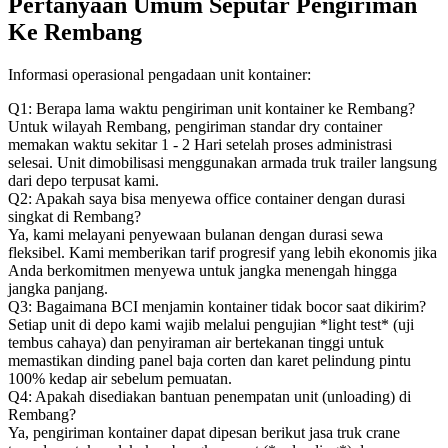
Pertanyaan Umum Seputar Pengiriman
Ke Rembang
Informasi operasional pengadaan unit kontainer:
Q1: Berapa lama waktu pengiriman unit kontainer ke Rembang?
Untuk wilayah Rembang, pengiriman standar dry container
memakan waktu sekitar 1 - 2 Hari setelah proses administrasi
selesai. Unit dimobilisasi menggunakan armada truk trailer langsung
dari depo terpusat kami.
Q2: Apakah saya bisa menyewa office container dengan durasi
singkat di Rembang?
Ya, kami melayani penyewaan bulanan dengan durasi sewa
fleksibel. Kami memberikan tarif progresif yang lebih ekonomis jika
Anda berkomitmen menyewa untuk jangka menengah hingga
jangka panjang.
Q3: Bagaimana BCI menjamin kontainer tidak bocor saat dikirim?
Setiap unit di depo kami wajib melalui pengujian *light test* (uji
tembus cahaya) dan penyiraman air bertekanan tinggi untuk
memastikan dinding panel baja corten dan karet pelindung pintu
100% kedap air sebelum pemuatan.
Q4: Apakah disediakan bantuan penempatan unit (unloading) di
Rembang?
Ya, pengiriman kontainer dapat dipesan berikut jasa truk crane