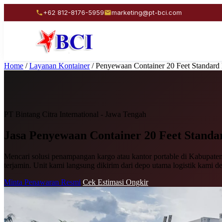
+62 812-8176-5959
marketing@pt-bci.com
Home
/
Layanan Kontainer
/
Penyewaan Container 20 Feet Standard
PT Bintang Citra International - Jawa Tengah
Jasa Penyewaan
Container 20 Feet Standa
Mencari solusi penampangan kargo atau kantor portable di Kabupaten
terjamin. Unit kami langsung dikirim dari depo utama logistik kami d
Minta Penawaran Resmi
Cek Estimasi Ongkir