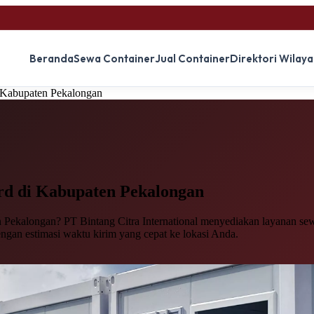
Beranda
Sewa Container
Jual Container
Direktori Wilay
 Kabupaten Pekalongan
rd
di Kabupaten Pekalongan
 Pekalongan? PT Bintang Citra International menyediakan layanan sewa
engan estimasi waktu kirim yang cepat ke lokasi Anda.