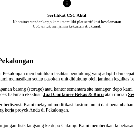
Sertifikat CSC Aktif
Kontainer standar kargo kami memiliki plat sertifikasi keselamatan
CSC untuk menjamin kekuatan struktural.
 Pekalongan
ten Pekalongan membutuhkan fasilitas pendukung yang adaptif dan cepat
ami memastikan setiap pasokan unit didukung oleh jaminan legalitas b
an barang (storage) atau kantor sementara site manager, depo kami m
 cek halaman eksklusif
Jual Container Bekas & Baru
atau rincian
Se
 berlisensi. Kami melayani modifikasi kustom mulai dari penambahan p
ng kerja proyek Anda di Pekalongan.
tau kunjungan fisik langsung ke depo Cakung. Kami memberikan kebebas