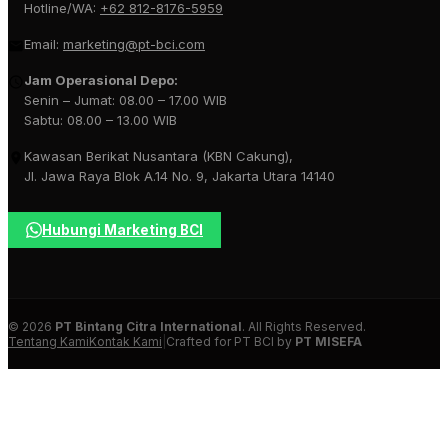
Hotline/WA:
+62 812-8176-5959
Email:
marketing@pt-bci.com
Jam Operasional Depo:
Senin – Jumat: 08.00 – 17.00 WIB
Sabtu: 08.00 – 13.00 WIB
Kawasan Berikat Nusantara (KBN Cakung),
Jl. Jawa Raya Blok A.14 No. 9, Jakarta Utara 14140
Hubungi Marketing BCI
© 2026
PT Bintang Citra International
. All Rights Reserved.
Tentang Kami
Kontak Kami
|
Crafted for PT BCI by
PT MISEFA