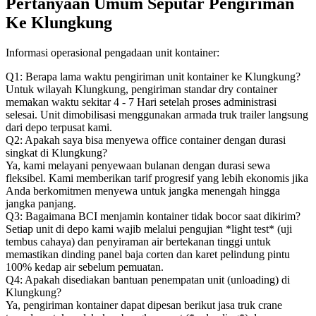
Pertanyaan Umum Seputar Pengiriman
Ke Klungkung
Informasi operasional pengadaan unit kontainer:
Q1: Berapa lama waktu pengiriman unit kontainer ke Klungkung?
Untuk wilayah Klungkung, pengiriman standar dry container
memakan waktu sekitar 4 - 7 Hari setelah proses administrasi
selesai. Unit dimobilisasi menggunakan armada truk trailer langsung
dari depo terpusat kami.
Q2: Apakah saya bisa menyewa office container dengan durasi
singkat di Klungkung?
Ya, kami melayani penyewaan bulanan dengan durasi sewa
fleksibel. Kami memberikan tarif progresif yang lebih ekonomis jika
Anda berkomitmen menyewa untuk jangka menengah hingga
jangka panjang.
Q3: Bagaimana BCI menjamin kontainer tidak bocor saat dikirim?
Setiap unit di depo kami wajib melalui pengujian *light test* (uji
tembus cahaya) dan penyiraman air bertekanan tinggi untuk
memastikan dinding panel baja corten dan karet pelindung pintu
100% kedap air sebelum pemuatan.
Q4: Apakah disediakan bantuan penempatan unit (unloading) di
Klungkung?
Ya, pengiriman kontainer dapat dipesan berikut jasa truk crane