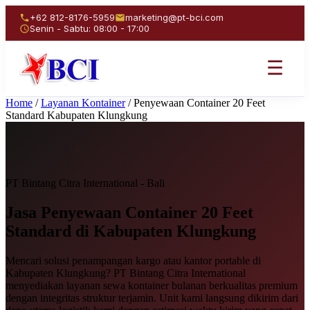
+62 812-8176-5959
marketing@pt-bci.com
Senin - Sabtu: 08:00 - 17:00
☰
Home
/
Layanan Kontainer
/
Penyewaan Container 20 Feet
Standard Kabupaten Klungkung
PT Bintang Citra International - Bali
Jasa Penyewaan
Container 20 Feet
Standard
di Kabupaten Klungkung
Mencari solusi penampangan kargo atau kantor portable di
Kabupaten Klungkung? PT Bintang Citra International
menyediakan layanan sewa kontainer bulanan berkualitas premium
dengan integritas struktur terjamin. Unit kami langsung dikirim dari