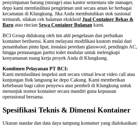
penyimpanan barang (storage) atau kantor sementara site manager,
depo kami memfasilitasi pengiriman unit secara aman ke berbagai
kecamatan di Klungkung. Jika Anda membutuhkan stok nasional
termurah, silakan cek halaman eksklusif
Jual Container Bekas &
Baru
atau rincian
Sewa Container Bulanan
kami.
BCI Group didukung oleh tim ahli pengelasan dan perbaikan
kontainer berlisensi. Kami melayani modifikasi kustom mulai dari
penambahan pintu lipat, instalasi peredam glasswool, pendingin AC,
hingga pemasangan partisi toilet modular untuk melengkapi
kenyamanan ruang kerja proyek Anda di Klungkung.
Komitmen Pelayanan PT BCI:
Kami memfasilitasi inspeksi unit secara virtual lewat video call atau
kunjungan fisik langsung ke depo Cakung. Kami memberikan
kebebasan bagi calon penyewa atau pembeli di Klungkung untuk
menunjuk nomor kontainer secara mandiri guna kepuasan
operasional bersama.
Spesifikasi Teknis & Dimensi Kontainer
Ukuran standar dan data daya tampung kontainer yang dialokasikan:
Kriteria Unit
Spesifikasi Teknis