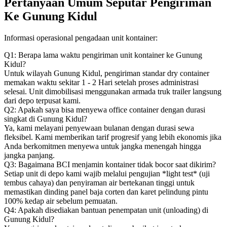
Pertanyaan Umum Seputar Pengiriman
Ke Gunung Kidul
Informasi operasional pengadaan unit kontainer:
Q1: Berapa lama waktu pengiriman unit kontainer ke Gunung
Kidul?
Untuk wilayah Gunung Kidul, pengiriman standar dry container
memakan waktu sekitar 1 - 2 Hari setelah proses administrasi
selesai. Unit dimobilisasi menggunakan armada truk trailer langsung
dari depo terpusat kami.
Q2: Apakah saya bisa menyewa office container dengan durasi
singkat di Gunung Kidul?
Ya, kami melayani penyewaan bulanan dengan durasi sewa
fleksibel. Kami memberikan tarif progresif yang lebih ekonomis jika
Anda berkomitmen menyewa untuk jangka menengah hingga
jangka panjang.
Q3: Bagaimana BCI menjamin kontainer tidak bocor saat dikirim?
Setiap unit di depo kami wajib melalui pengujian *light test* (uji
tembus cahaya) dan penyiraman air bertekanan tinggi untuk
memastikan dinding panel baja corten dan karet pelindung pintu
100% kedap air sebelum pemuatan.
Q4: Apakah disediakan bantuan penempatan unit (unloading) di
Gunung Kidul?