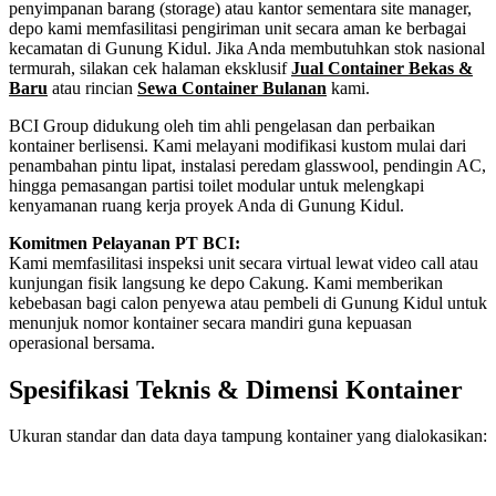
penyimpanan barang (storage) atau kantor sementara site manager,
depo kami memfasilitasi pengiriman unit secara aman ke berbagai
kecamatan di Gunung Kidul. Jika Anda membutuhkan stok nasional
termurah, silakan cek halaman eksklusif
Jual Container Bekas &
Baru
atau rincian
Sewa Container Bulanan
kami.
BCI Group didukung oleh tim ahli pengelasan dan perbaikan
kontainer berlisensi. Kami melayani modifikasi kustom mulai dari
penambahan pintu lipat, instalasi peredam glasswool, pendingin AC,
hingga pemasangan partisi toilet modular untuk melengkapi
kenyamanan ruang kerja proyek Anda di Gunung Kidul.
Komitmen Pelayanan PT BCI:
Kami memfasilitasi inspeksi unit secara virtual lewat video call atau
kunjungan fisik langsung ke depo Cakung. Kami memberikan
kebebasan bagi calon penyewa atau pembeli di Gunung Kidul untuk
menunjuk nomor kontainer secara mandiri guna kepuasan
operasional bersama.
Spesifikasi Teknis & Dimensi Kontainer
Ukuran standar dan data daya tampung kontainer yang dialokasikan:
Kriteria Unit
Spesifikasi Teknis