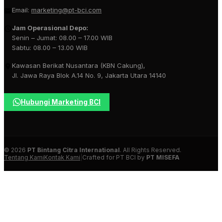
Email:
marketing@pt-bci.com
Jam Operasional Depo:
Senin – Jumat: 08.00 – 17.00 WIB
Sabtu: 08.00 – 13.00 WIB
Kawasan Berikat Nusantara (KBN Cakung),
Jl. Jawa Raya Blok A.14 No. 9, Jakarta Utara 14140
Hubungi Marketing BCI
© 2026
PT Bintang Citra International
. All Rights Reserved.
Tentang Kami
Kontak Kami
|
Crafted for PT BCI by
PT MISEFA