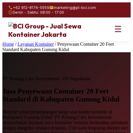
+62 812-8176-5959
marketing@pt-bci.com
Senin - Sabtu: 08:00 - 17:00
☰
Home
/
Layanan Kontainer
/
Penyewaan Container 20 Feet
Standard Kabupaten Gunung Kidul
PT Bintang Citra International - DI Yogyakarta
Jasa Penyewaan
Container 20 Feet
Standard
di Kabupaten Gunung Kidul
Mencari solusi penampangan kargo atau kantor portable di
Kabupaten Gunung Kidul? PT Bintang Citra International
menyediakan layanan sewa kontainer bulanan berkualitas premium
dengan integritas struktur terjamin. Unit kami langsung dikirim dari