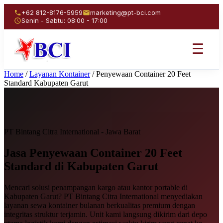
+62 812-8176-5959
marketing@pt-bci.com
Senin - Sabtu: 08:00 - 17:00
☰
Home
/
Layanan Kontainer
/
Penyewaan Container 20 Feet
Standard Kabupaten Garut
PT Bintang Citra International - Jawa Barat
Jasa Penyewaan
Container 20 Feet
Standard
di Kabupaten Garut
Mencari solusi penampangan kargo atau kantor portable di
Kabupaten Garut? PT Bintang Citra International menyediakan
layanan sewa kontainer bulanan berkualitas premium dengan
integritas struktur terjamin. Unit kami langsung dikirim dari depo