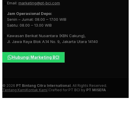
Email:
marketing@pt-bci.com
Jam Operasional Depo:
Senin – Jumat: 08.00 – 17.00 WIB
Sabtu: 08.00 – 13.00 WIB
Kawasan Berikat Nusantara (KBN Cakung),
Jl. Jawa Raya Blok A.14 No. 9, Jakarta Utara 14140
Hubungi Marketing BCI
© 2026
PT Bintang Citra International
. All Rights Reserved.
Tentang Kami
Kontak Kami
|
Crafted for PT BCI by
PT MISEFA