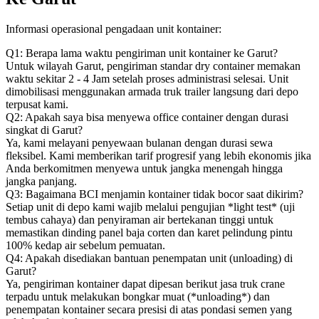
Informasi operasional pengadaan unit kontainer:
Q1: Berapa lama waktu pengiriman unit kontainer ke Garut?
Untuk wilayah Garut, pengiriman standar dry container memakan
waktu sekitar 2 - 4 Jam setelah proses administrasi selesai. Unit
dimobilisasi menggunakan armada truk trailer langsung dari depo
terpusat kami.
Q2: Apakah saya bisa menyewa office container dengan durasi
singkat di Garut?
Ya, kami melayani penyewaan bulanan dengan durasi sewa
fleksibel. Kami memberikan tarif progresif yang lebih ekonomis jika
Anda berkomitmen menyewa untuk jangka menengah hingga
jangka panjang.
Q3: Bagaimana BCI menjamin kontainer tidak bocor saat dikirim?
Setiap unit di depo kami wajib melalui pengujian *light test* (uji
tembus cahaya) dan penyiraman air bertekanan tinggi untuk
memastikan dinding panel baja corten dan karet pelindung pintu
100% kedap air sebelum pemuatan.
Q4: Apakah disediakan bantuan penempatan unit (unloading) di
Garut?
Ya, pengiriman kontainer dapat dipesan berikut jasa truk crane
terpadu untuk melakukan bongkar muat (*unloading*) dan
penempatan kontainer secara presisi di atas pondasi semen yang