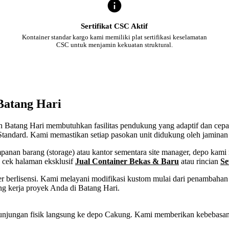
Sertifikat CSC Aktif
Kontainer standar kargo kami memiliki plat sertifikasi keselamatan
CSC untuk menjamin kekuatan struktural.
Batang Hari
en Batang Hari membutuhkan fasilitas pendukung yang adaptif dan cepat
tandard. Kami memastikan setiap pasokan unit didukung oleh jaminan l
an barang (storage) atau kantor sementara site manager, depo kami m
n cek halaman eksklusif
Jual Container Bekas & Baru
atau rincian
Se
 berlisensi. Kami melayani modifikasi kustom mulai dari penambahan p
ng kerja proyek Anda di Batang Hari.
tau kunjungan fisik langsung ke depo Cakung. Kami memberikan kebebas