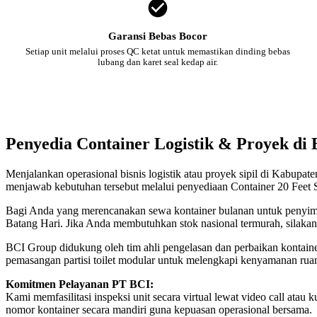
Garansi Bebas Bocor
Setiap unit melalui proses QC ketat untuk memastikan dinding bebas
lubang dan karet seal kedap air.
Penyedia Container Logistik & Proyek di 
Menjalankan operasional bisnis logistik atau proyek sipil di Kabupat
menjawab kebutuhan tersebut melalui penyediaan Container 20 Feet S
Bagi Anda yang merencanakan sewa kontainer bulanan untuk penyimpan
Batang Hari. Jika Anda membutuhkan stok nasional termurah, silaka
BCI Group didukung oleh tim ahli pengelasan dan perbaikan kontainer
pemasangan partisi toilet modular untuk melengkapi kenyamanan rua
Komitmen Pelayanan PT BCI:
Kami memfasilitasi inspeksi unit secara virtual lewat video call a
nomor kontainer secara mandiri guna kepuasan operasional bersama.