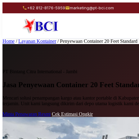
+62 812-8176-5959
marketing@pt-bci.com
Home
/
Layanan Kontainer
/
Penyewaan Container 20 Feet Standard
PT Bintang Citra International - Jambi
Jasa Penyewaan
Container 20 Feet Standa
Mencari solusi penampangan kargo atau kantor portable di Kabupaten
terjamin. Unit kami langsung dikirim dari depo utama logistik kami d
Minta Penawaran Resmi
Cek Estimasi Ongkir