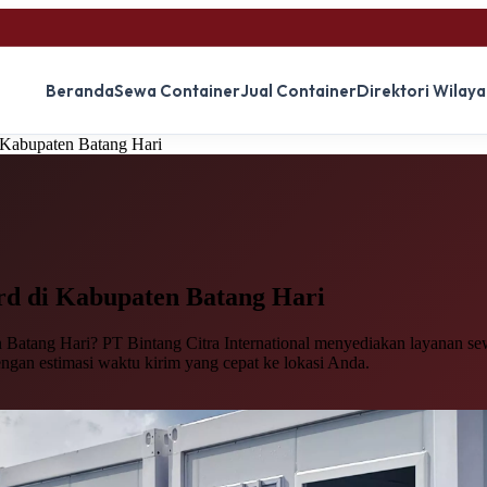
Beranda
Sewa Container
Jual Container
Direktori Wilay
 Kabupaten Batang Hari
rd
di Kabupaten Batang Hari
 Batang Hari? PT Bintang Citra International menyediakan layanan sewa
engan estimasi waktu kirim yang cepat ke lokasi Anda.