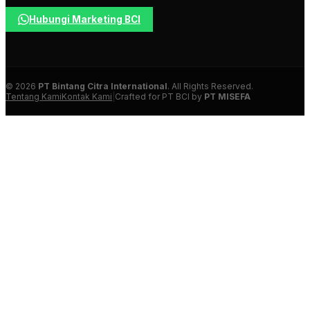
Hubungi Marketing BCI
© 2026
PT Bintang Citra International
. All Rights Reserved.
Tentang Kami
Kontak Kami
|
Crafted for PT BCI by
PT MISEFA