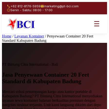
+62 812-8176-5959
marketing@pt-bci.com
Senin - Sabtu: 08:00 - 17:00
☰
Home
/
Layanan Kontainer
/
Penyewaan Container 20 Feet
Standard Kabupaten Badung
PT Bintang Citra International - Bali
Jasa Penyewaan
Container 20 Feet
Standard
di Kabupaten Badung
Mencari solusi penampangan kargo atau kantor portable di
Kabupaten Badung? PT Bintang Citra International menyediakan
layanan sewa kontainer bulanan berkualitas premium dengan
integritas struktur terjamin. Unit kami langsung dikirim dari depo