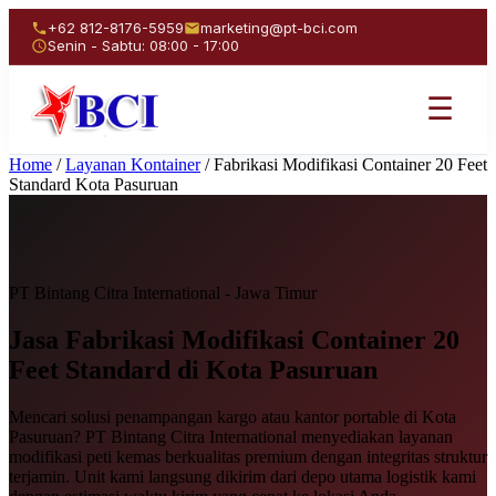
+62 812-8176-5959
marketing@pt-bci.com
Senin - Sabtu: 08:00 - 17:00
☰
Home
/
Layanan Kontainer
/
Fabrikasi Modifikasi Container 20 Feet
Standard Kota Pasuruan
PT Bintang Citra International - Jawa Timur
Jasa Fabrikasi Modifikasi
Container 20
Feet Standard
di Kota Pasuruan
Mencari solusi penampangan kargo atau kantor portable di Kota
Pasuruan? PT Bintang Citra International menyediakan layanan
modifikasi peti kemas berkualitas premium dengan integritas struktur
terjamin. Unit kami langsung dikirim dari depo utama logistik kami