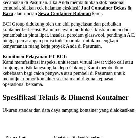
kecamatan di Pasuruan. Jika Anda membutuhkan stok nasional
termurah, silakan cek halaman eksklusif
Jual Container Bekas &
Baru
atau rincian
Sewa Container Bulanan
kami.
BCI Group didukung oleh tim ahli pengelasan dan perbaikan
kontainer berlisensi. Kami melayani modifikasi kustom mulai dari
penambahan pintu lipat, instalasi peredam glasswool, pendingin AC,
hingga pemasangan partisi toilet modular untuk melengkapi
kenyamanan ruang kerja proyek Anda di Pasuruan.
Komitmen Pelayanan PT BCI:
Kami memfasilitasi inspeksi unit secara virtual lewat video call atau
kunjungan fisik langsung ke depo Cakung. Kami memberikan
kebebasan bagi calon penyewa atau pembeli di Pasuruan untuk
menunjuk nomor kontainer secara mandiri guna kepuasan
operasional bersama.
Spesifikasi Teknis & Dimensi Kontainer
Ukuran standar dan data daya tampung kontainer yang dialokasikan:
Kriteria Unit
Spesifikasi Teknis
Nama Unit
Container 20 Feet Standard