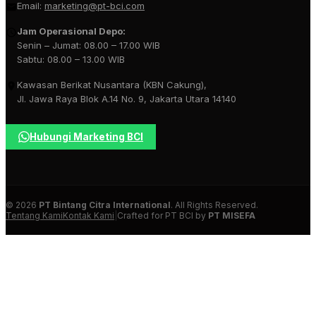
Email:
marketing@pt-bci.com
Jam Operasional Depo:
Senin – Jumat: 08.00 – 17.00 WIB
Sabtu: 08.00 – 13.00 WIB
Kawasan Berikat Nusantara (KBN Cakung),
Jl. Jawa Raya Blok A.14 No. 9, Jakarta Utara 14140
Hubungi Marketing BCI
© 2026
PT Bintang Citra International
. All Rights Reserved.
Tentang Kami
Kontak Kami
|
Crafted for PT BCI by
PT MISEFA