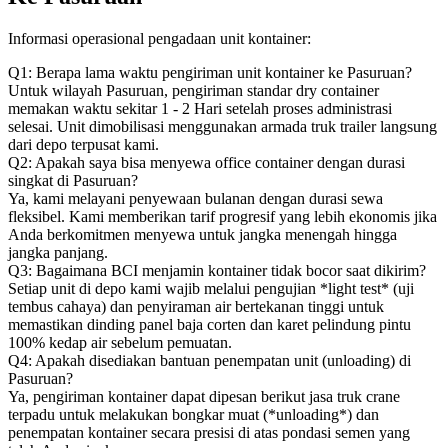
Informasi operasional pengadaan unit kontainer:
Q1: Berapa lama waktu pengiriman unit kontainer ke Pasuruan?
Untuk wilayah Pasuruan, pengiriman standar dry container
memakan waktu sekitar 1 - 2 Hari setelah proses administrasi
selesai. Unit dimobilisasi menggunakan armada truk trailer langsung
dari depo terpusat kami.
Q2: Apakah saya bisa menyewa office container dengan durasi
singkat di Pasuruan?
Ya, kami melayani penyewaan bulanan dengan durasi sewa
fleksibel. Kami memberikan tarif progresif yang lebih ekonomis jika
Anda berkomitmen menyewa untuk jangka menengah hingga
jangka panjang.
Q3: Bagaimana BCI menjamin kontainer tidak bocor saat dikirim?
Setiap unit di depo kami wajib melalui pengujian *light test* (uji
tembus cahaya) dan penyiraman air bertekanan tinggi untuk
memastikan dinding panel baja corten dan karet pelindung pintu
100% kedap air sebelum pemuatan.
Q4: Apakah disediakan bantuan penempatan unit (unloading) di
Pasuruan?
Ya, pengiriman kontainer dapat dipesan berikut jasa truk crane
terpadu untuk melakukan bongkar muat (*unloading*) dan
penempatan kontainer secara presisi di atas pondasi semen yang