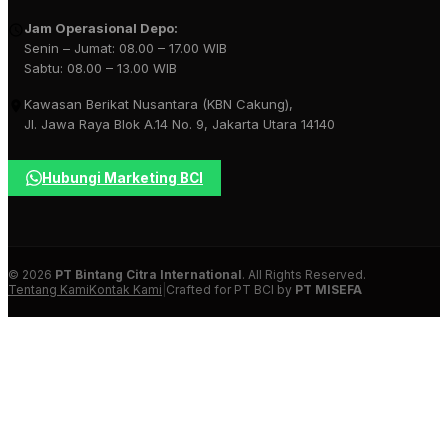
Jam Operasional Depo:
Senin – Jumat: 08.00 – 17.00 WIB
Sabtu: 08.00 – 13.00 WIB
Kawasan Berikat Nusantara (KBN Cakung),
Jl. Jawa Raya Blok A.14 No. 9, Jakarta Utara 14140
Hubungi Marketing BCI
© 2026
PT Bintang Citra International
. All Rights Reserved.
Tentang Kami
Kontak Kami
|
Crafted for PT BCI by
PT MISEFA