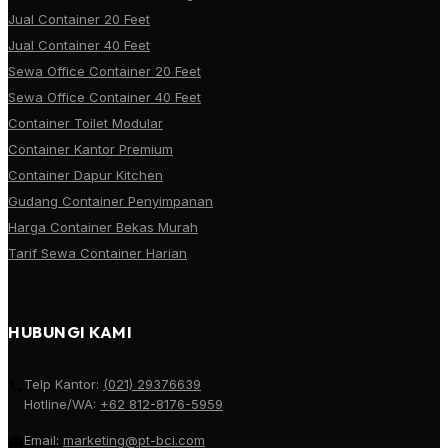
Jual Container 20 Feet
Jual Container 40 Feet
Sewa Office Container 20 Feet
Sewa Office Container 40 Feet
Container Toilet Modular
Container Kantor Premium
Container Dapur Kitchen
Gudang Container Penyimpanan
Harga Container Bekas Murah
Tarif Sewa Container Harian
HUBUNGI KAMI
Telp Kantor:
(021) 29376639
Hotline/WA:
+62 812-8176-5959
Email:
marketing@pt-bci.com