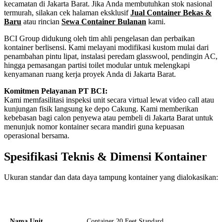
kecamatan di Jakarta Barat. Jika Anda membutuhkan stok nasional
termurah, silakan cek halaman eksklusif
Jual Container Bekas &
Baru
atau rincian
Sewa Container Bulanan
kami.
BCI Group didukung oleh tim ahli pengelasan dan perbaikan
kontainer berlisensi. Kami melayani modifikasi kustom mulai dari
penambahan pintu lipat, instalasi peredam glasswool, pendingin AC,
hingga pemasangan partisi toilet modular untuk melengkapi
kenyamanan ruang kerja proyek Anda di Jakarta Barat.
Komitmen Pelayanan PT BCI:
Kami memfasilitasi inspeksi unit secara virtual lewat video call atau
kunjungan fisik langsung ke depo Cakung. Kami memberikan
kebebasan bagi calon penyewa atau pembeli di Jakarta Barat untuk
menunjuk nomor kontainer secara mandiri guna kepuasan
operasional bersama.
Spesifikasi Teknis & Dimensi Kontainer
Ukuran standar dan data daya tampung kontainer yang dialokasikan:
Kriteria Unit
Spesifikasi Teknis
Nama Unit
Container 20 Feet Standard