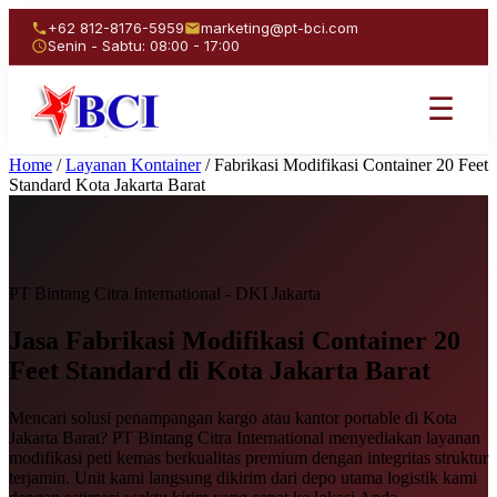
+62 812-8176-5959
marketing@pt-bci.com
Senin - Sabtu: 08:00 - 17:00
☰
Home
/
Layanan Kontainer
/
Fabrikasi Modifikasi Container 20 Feet
Standard Kota Jakarta Barat
PT Bintang Citra International - DKI Jakarta
Jasa Fabrikasi Modifikasi
Container 20
Feet Standard
di Kota Jakarta Barat
Mencari solusi penampangan kargo atau kantor portable di Kota
Jakarta Barat? PT Bintang Citra International menyediakan layanan
modifikasi peti kemas berkualitas premium dengan integritas struktur
terjamin. Unit kami langsung dikirim dari depo utama logistik kami