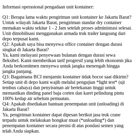
Informasi operasional pengadaan unit kontainer:
Q1: Berapa lama waktu pengiriman unit kontainer ke Jakarta Barat?
Untuk wilayah Jakarta Barat, pengiriman standar dry container
memakan waktu sekitar 1 - 2 Jam setelah proses administrasi selesai.
Unit dimobilisasi menggunakan armada truk trailer langsung dari
depo terpusat kami.
Q2: Apakah saya bisa menyewa office container dengan durasi
singkat di Jakarta Barat?
Ya, kami melayani penyewaan bulanan dengan durasi sewa
fleksibel. Kami memberikan tarif progresif yang lebih ekonomis jika
Anda berkomitmen menyewa untuk jangka menengah hingga
jangka panjang.
Q3: Bagaimana BCI menjamin kontainer tidak bocor saat dikirim?
Setiap unit di depo kami wajib melalui pengujian *light test* (uji
tembus cahaya) dan penyiraman air bertekanan tinggi untuk
memastikan dinding panel baja corten dan karet pelindung pintu
100% kedap air sebelum pemuatan.
Q4: Apakah disediakan bantuan penempatan unit (unloading) di
Jakarta Barat?
Ya, pengiriman kontainer dapat dipesan berikut jasa truk crane
terpadu untuk melakukan bongkar muat (*unloading*) dan
penempatan kontainer secara presisi di atas pondasi semen yang
telah Anda siapkan.