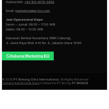
Hotline/WA:
+62 812-8176-5959
Email:
marketing@pt-bci.com
Jam Operasional Depo:
Senin – Jumat: 08.00 – 17.00 WIB
Sabtu: 08.00 – 13.00 WIB
Kawasan Berikat Nusantara (KBN Cakung),
Jl. Jawa Raya Blok A.14 No. 9, Jakarta Utara 14140
Hubungi Marketing BCI
© 2026
PT Bintang Citra International
. All Rights Reserved.
Tentang Kami
Kontak Kami
|
Crafted for PT BCI by
PT MISEFA