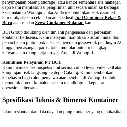
penyimpanan barang (storage) atau kantor sementara site manager,
depo kami memfasilitasi pengiriman unit secara aman ke berbagai
kecamatan di Wonogiri. Jika Anda membutuhkan stok nasional
termurah, silakan cek halaman eksklusif
Jual Container Bekas &
Baru
atau rincian
Sewa Container Bulanan
kami.
BCI Group didukung oleh tim ahli pengelasan dan perbaikan
kontainer berlisensi. Kami melayani modifikasi kustom mulai dari
penambahan pintu lipat, instalasi peredam glasswool, pendingin AC,
hingga pemasangan partisi toilet modular untuk melengkapi
kenyamanan ruang kerja proyek Anda di Wonogiri.
Komitmen Pelayanan PT BCI:
Kami memfasilitasi inspeksi unit secara virtual lewat video call atau
kunjungan fisik langsung ke depo Cakung. Kami memberikan
kebebasan bagi calon penyewa atau pembeli di Wonogiri untuk
menunjuk nomor kontainer secara mandiri guna kepuasan
operasional bersama.
Spesifikasi Teknis & Dimensi Kontainer
Ukuran standar dan data daya tampung kontainer yang dialokasikan:
Kriteria Unit
Spesifikasi Teknis