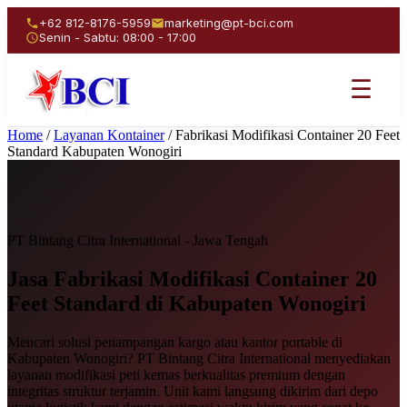
+62 812-8176-5959
marketing@pt-bci.com
Senin - Sabtu: 08:00 - 17:00
☰
Home
/
Layanan Kontainer
/
Fabrikasi Modifikasi Container 20 Feet
Standard Kabupaten Wonogiri
PT Bintang Citra International - Jawa Tengah
Jasa Fabrikasi Modifikasi
Container 20
Feet Standard
di Kabupaten Wonogiri
Mencari solusi penampangan kargo atau kantor portable di
Kabupaten Wonogiri? PT Bintang Citra International menyediakan
layanan modifikasi peti kemas berkualitas premium dengan
integritas struktur terjamin. Unit kami langsung dikirim dari depo