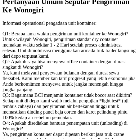
Pertanyaan Umum Seputar Pengiriman
Ke Wonogiri
Informasi operasional pengadaan unit kontainer:
Q1: Berapa lama waktu pengiriman unit kontainer ke Wonogiri?
Untuk wilayah Wonogiri, pengiriman standar dry container
memakan waktu sekitar 1 - 2 Hari setelah proses administrasi
selesai. Unit dimobilisasi menggunakan armada truk trailer langsung
dari depo terpusat kami.
Q2: Apakah saya bisa menyewa office container dengan durasi
singkat di Wonogiri?
Ya, kami melayani penyewaan bulanan dengan durasi sewa
fleksibel. Kami memberikan tarif progresif yang lebih ekonomis jika
Anda berkomitmen menyewa untuk jangka menengah hingga
jangka panjang.
Q3: Bagaimana BCI menjamin kontainer tidak bocor saat dikirim?
Setiap unit di depo kami wajib melalui pengujian *light test* (uji
tembus cahaya) dan penyiraman air bertekanan tinggi untuk
memastikan dinding panel baja corten dan karet pelindung pintu
100% kedap air sebelum pemuatan.
Q4: Apakah disediakan bantuan penempatan unit (unloading) di
Wonogiri?
Ya, pengiriman kontainer dapat dipesan berikut jasa truk crane