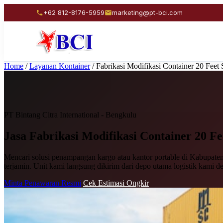
+62 812-8176-5959
marketing@pt-bci.com
Home
/
Layanan Kontainer
/
Fabrikasi Modifikasi Container 20 Fee
PT Bintang Citra International - Bengkulu
Jasa Fabrikasi Modifikasi
Container 20 Fe
Mencari solusi penampangan kargo atau kantor portable di Kabupaten 
terjamin. Unit kami langsung dikirim dari depo utama logistik kami d
Minta Penawaran Resmi
Cek Estimasi Ongkir