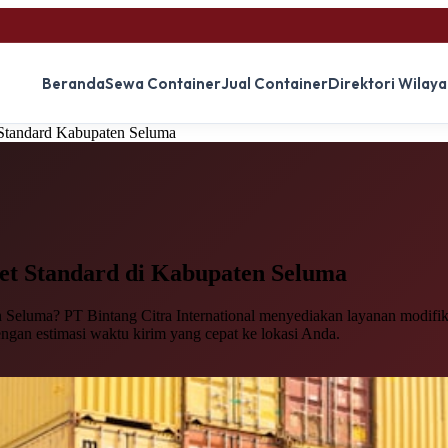
Beranda
Sewa Container
Jual Container
Direktori Wilay
t Standard Kabupaten Seluma
et Standard
di Kabupaten Seluma
Seluma? PT Bintang Citra International menyediakan layanan modifikas
engan estimasi waktu kirim yang cepat ke lokasi Anda.