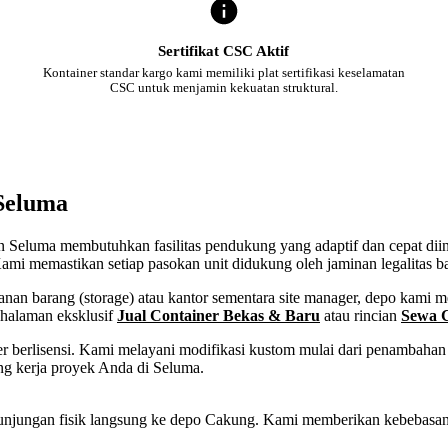
Sertifikat CSC Aktif
Kontainer standar kargo kami memiliki plat sertifikasi keselamatan
CSC untuk menjamin kekuatan struktural.
 Seluma
ten Seluma membutuhkan fasilitas pendukung yang adaptif dan cepat dii
ami memastikan setiap pasokan unit didukung oleh jaminan legalitas b
n barang (storage) atau kantor sementara site manager, depo kami mem
 halaman eksklusif
Jual Container Bekas & Baru
atau rincian
Sewa C
 berlisensi. Kami melayani modifikasi kustom mulai dari penambahan p
ng kerja proyek Anda di Seluma.
tau kunjungan fisik langsung ke depo Cakung. Kami memberikan kebeba