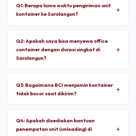
Q1: Berapa lama waktu pengiriman unit
kontainer ke Sarolangun?
Untuk wilayah Sarolangun, pengiriman standar dry
container memakan waktu sekitar 4 - 7 Hari
Q2: Apakah saya bisa menyewa office
setelah proses administrasi selesai. Unit
container dengan durasi singkat di
dimobilisasi menggunakan armada truk trailer
Sarolangun?
langsung dari depo terpusat kami.
Ya, kami melayani penyewaan bulanan dengan
durasi sewa fleksibel. Kami memberikan tarif
Q3: Bagaimana BCI menjamin kontainer
progresif yang lebih ekonomis jika Anda
tidak bocor saat dikirim?
berkomitmen menyewa untuk jangka menengah
hingga jangka panjang.
Setiap unit di depo kami wajib melalui pengujian
*light test* (uji tembus cahaya) dan penyiraman
Q4: Apakah disediakan bantuan
air bertekanan tinggi untuk memastikan dinding
penempatan unit (unloading) di
panel baja corten dan karet pelindung pintu 100%