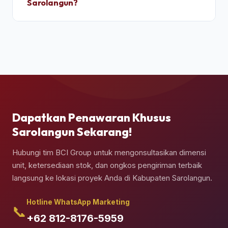
Sarolangun?
kedap air sebelum pemuatan.
Ya, pengiriman kontainer dapat dipesan berikut
jasa truk crane terpadu untuk melakukan bongkar
muat (*unloading*) dan penempatan kontainer
secara presisi di atas pondasi semen yang telah
Anda siapkan.
Dapatkan Penawaran Khusus
Sarolangun Sekarang!
Hubungi tim BCI Group untuk mengonsultasikan dimensi
unit, ketersediaan stok, dan ongkos pengiriman terbaik
langsung ke lokasi proyek Anda di Kabupaten Sarolangun.
Hotline WhatsApp Marketing
📞
+62 812-8176-5959