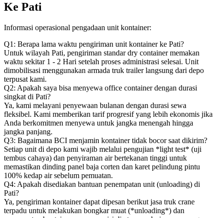
Ke Pati
Informasi operasional pengadaan unit kontainer:
Q1: Berapa lama waktu pengiriman unit kontainer ke Pati?
Untuk wilayah Pati, pengiriman standar dry container memakan
waktu sekitar 1 - 2 Hari setelah proses administrasi selesai. Unit
dimobilisasi menggunakan armada truk trailer langsung dari depo
terpusat kami.
Q2: Apakah saya bisa menyewa office container dengan durasi
singkat di Pati?
Ya, kami melayani penyewaan bulanan dengan durasi sewa
fleksibel. Kami memberikan tarif progresif yang lebih ekonomis jika
Anda berkomitmen menyewa untuk jangka menengah hingga
jangka panjang.
Q3: Bagaimana BCI menjamin kontainer tidak bocor saat dikirim?
Setiap unit di depo kami wajib melalui pengujian *light test* (uji
tembus cahaya) dan penyiraman air bertekanan tinggi untuk
memastikan dinding panel baja corten dan karet pelindung pintu
100% kedap air sebelum pemuatan.
Q4: Apakah disediakan bantuan penempatan unit (unloading) di
Pati?
Ya, pengiriman kontainer dapat dipesan berikut jasa truk crane
terpadu untuk melakukan bongkar muat (*unloading*) dan