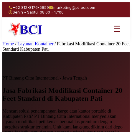
+62 812-8176-5959
marketing@pt-bci.com
Senin - Sabtu: 08:00 - 17:00
☰
Home
/
Layanan Kontainer
/
Fabrikasi Modifikasi Container 20 Feet
Standard Kabupaten Pati
PT Bintang Citra International - Jawa Tengah
Jasa Fabrikasi Modifikasi
Container 20
Feet Standard
di Kabupaten Pati
Mencari solusi penampangan kargo atau kantor portable di
Kabupaten Pati? PT Bintang Citra International menyediakan
layanan modifikasi peti kemas berkualitas premium dengan
integritas struktur terjamin. Unit kami langsung dikirim dari depo