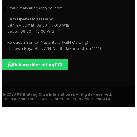
Email:
marketing@pt-bci.com
Jam Operasional Depo:
Senin – Jumat: 08.00 – 17.00 WIB
Sabtu: 08.00 – 13.00 WIB
Kawasan Berikat Nusantara (KBN Cakung),
Jl. Jawa Raya Blok A.14 No. 9, Jakarta Utara 14140
Hubungi Marketing BCI
© 2026
PT Bintang Citra International
. All Rights Reserved.
Tentang Kami
Kontak Kami
|
Crafted for PT BCI by
PT MISEFA