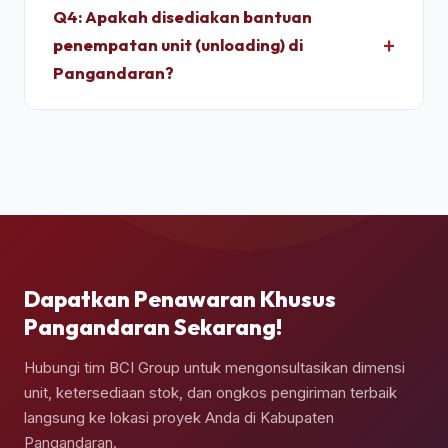
*light test* (uji tembus cahaya) dan penyiraman
Q4: Apakah disediakan bantuan
air bertekanan tinggi untuk memastikan dinding
penempatan unit (unloading) di
panel baja corten dan karet pelindung pintu 100%
Pangandaran?
kedap air sebelum pemuatan.
Ya, pengiriman kontainer dapat dipesan berikut
jasa truk crane terpadu untuk melakukan bongkar
muat (*unloading*) dan penempatan kontainer
secara presisi di atas pondasi semen yang telah
Anda siapkan.
Dapatkan Penawaran Khusus
Pangandaran Sekarang!
Hubungi tim BCI Group untuk mengonsultasikan dimensi
unit, ketersediaan stok, dan ongkos pengiriman terbaik
langsung ke lokasi proyek Anda di Kabupaten
Pangandaran.