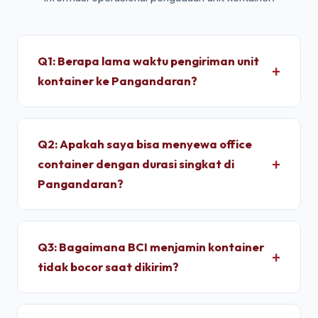
Q1: Berapa lama waktu pengiriman unit
kontainer ke Pangandaran?
Untuk wilayah Pangandaran, pengiriman standar
dry container memakan waktu sekitar 2 - 4 Jam
Q2: Apakah saya bisa menyewa office
setelah proses administrasi selesai. Unit
container dengan durasi singkat di
dimobilisasi menggunakan armada truk trailer
Pangandaran?
langsung dari depo terpusat kami.
Ya, kami melayani penyewaan bulanan dengan
durasi sewa fleksibel. Kami memberikan tarif
Q3: Bagaimana BCI menjamin kontainer
progresif yang lebih ekonomis jika Anda
tidak bocor saat dikirim?
berkomitmen menyewa untuk jangka menengah
hingga jangka panjang.
Setiap unit di depo kami wajib melalui pengujian