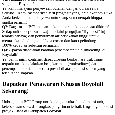
singkat di Boyolali?
Ya, kami melayani penyewaan bulanan dengan durasi sewa
fleksibel. Kami memberikan tarif progresif yang lebih ekonomis jika
Anda berkomitmen menyewa untuk jangka menengah hingga
jangka panjang.
Q3: Bagaimana BCI menjamin kontainer tidak bocor saat dikirim?
Setiap unit di depo kami wajib melalui pengujian *light test* (uji
tembus cahaya) dan penyiraman air bertekanan tinggi untuk
memastikan dinding panel baja corten dan karet pelindung pintu
100% kedap air sebelum pemuatan.
Q4: Apakah disediakan bantuan penempatan unit (unloading) di
Boyolali?
Ya, pengiriman kontainer dapat dipesan berikut jasa truk crane
terpadu untuk melakukan bongkar muat (*unloading*) dan
penempatan kontainer secara presisi di atas pondasi semen yang
telah Anda siapkan.
Dapatkan Penawaran Khusus Boyolali
Sekarang!
Hubungi tim BCI Group untuk mengonsultasikan dimensi unit,
ketersediaan stok, dan ongkos pengiriman terbaik langsung ke lokasi
proyek Anda di Kabupaten Boyolali.