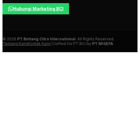
Hubungi Marketing BCI
© 2026
PT Bintang Citra International
. All Rights Reserved.
Tentang Kami
Kontak Kami
|
Crafted for PT BCI by
PT MISEFA