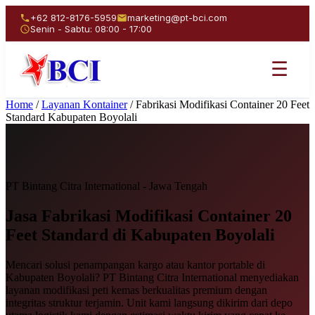
+62 812-8176-5959
marketing@pt-bci.com
Senin - Sabtu: 08:00 - 17:00
☰
Home
/
Layanan Kontainer
/
Fabrikasi Modifikasi Container 20 Feet
Standard Kabupaten Boyolali
PT Bintang Citra International - Jawa Tengah
Jasa Fabrikasi Modifikasi
Container 20
Feet Standard
di Kabupaten Boyolali
Mencari solusi penampangan kargo atau kantor portable di
Kabupaten Boyolali? PT Bintang Citra International menyediakan
layanan modifikasi peti kemas berkualitas premium dengan
integritas struktur terjamin. Unit kami langsung dikirim dari depo