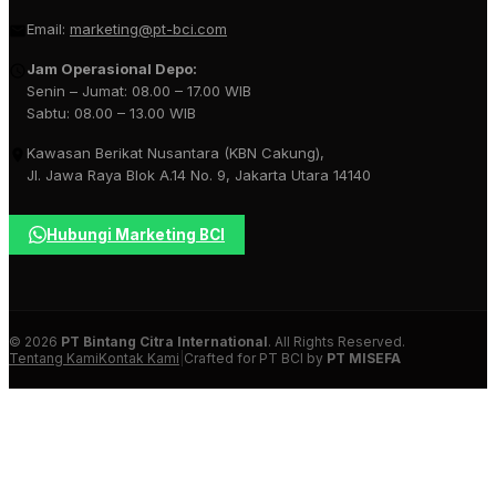
Email:
marketing@pt-bci.com
Jam Operasional Depo:
Senin – Jumat: 08.00 – 17.00 WIB
Sabtu: 08.00 – 13.00 WIB
Kawasan Berikat Nusantara (KBN Cakung),
Jl. Jawa Raya Blok A.14 No. 9, Jakarta Utara 14140
Hubungi Marketing BCI
© 2026
PT Bintang Citra International
. All Rights Reserved.
Tentang Kami
Kontak Kami
|
Crafted for PT BCI by
PT MISEFA