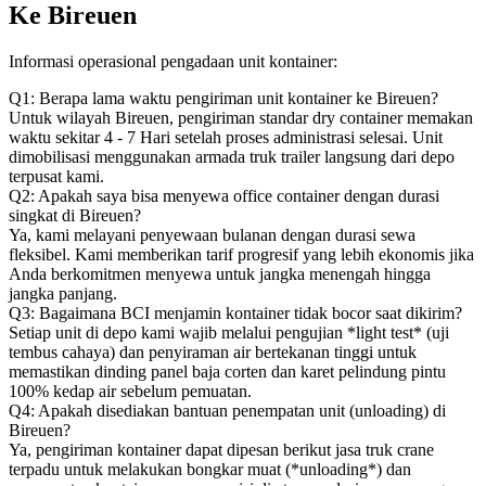
Ke Bireuen
Informasi operasional pengadaan unit kontainer:
Q1: Berapa lama waktu pengiriman unit kontainer ke Bireuen?
Untuk wilayah Bireuen, pengiriman standar dry container memakan
waktu sekitar 4 - 7 Hari setelah proses administrasi selesai. Unit
dimobilisasi menggunakan armada truk trailer langsung dari depo
terpusat kami.
Q2: Apakah saya bisa menyewa office container dengan durasi
singkat di Bireuen?
Ya, kami melayani penyewaan bulanan dengan durasi sewa
fleksibel. Kami memberikan tarif progresif yang lebih ekonomis jika
Anda berkomitmen menyewa untuk jangka menengah hingga
jangka panjang.
Q3: Bagaimana BCI menjamin kontainer tidak bocor saat dikirim?
Setiap unit di depo kami wajib melalui pengujian *light test* (uji
tembus cahaya) dan penyiraman air bertekanan tinggi untuk
memastikan dinding panel baja corten dan karet pelindung pintu
100% kedap air sebelum pemuatan.
Q4: Apakah disediakan bantuan penempatan unit (unloading) di
Bireuen?
Ya, pengiriman kontainer dapat dipesan berikut jasa truk crane
terpadu untuk melakukan bongkar muat (*unloading*) dan