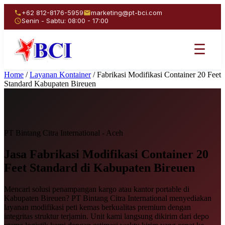
+62 812-8176-5959
marketing@pt-bci.com
Senin - Sabtu: 08:00 - 17:00
☰
Home
/
Layanan Kontainer
/
Fabrikasi Modifikasi Container 20 Feet
Standard Kabupaten Bireuen
PT Bintang Citra International - Aceh
Jasa Fabrikasi Modifikasi
Container 20
Feet Standard
di Kabupaten Bireuen
Mencari solusi penampangan kargo atau kantor portable di
Kabupaten Bireuen? PT Bintang Citra International menyediakan
layanan modifikasi peti kemas berkualitas premium dengan
integritas struktur terjamin. Unit kami langsung dikirim dari depo