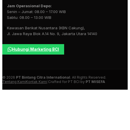
Jam Operasional Depo:
Senin – Jumat: 08.00 – 17.00 WIB
Sabtu: 08.00 – 13.00 WIB
Kawasan Berikat Nusantara (KBN Cakung),
Jl. Jawa Raya Blok A.14 No. 9, Jakarta Utara 14140
Hubungi Marketing BCI
© 2026
PT Bintang Citra International
. All Rights Reserved.
Tentang Kami
Kontak Kami
|
Crafted for PT BCI by
PT MISEFA