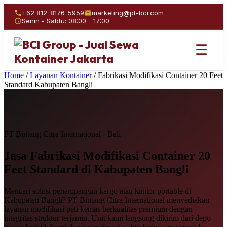
+62 812-8176-5959
marketing@pt-bci.com
Senin - Sabtu: 08:00 - 17:00
☰
Home
/
Layanan Kontainer
/
Fabrikasi Modifikasi Container 20 Feet
Standard Kabupaten Bangli
PT Bintang Citra International - Bali
Jasa Fabrikasi Modifikasi
Container 20
Feet Standard
di Kabupaten Bangli
Mencari solusi penampangan kargo atau kantor portable di
Kabupaten Bangli? PT Bintang Citra International menyediakan
layanan modifikasi peti kemas berkualitas premium dengan
integritas struktur terjamin. Unit kami langsung dikirim dari depo