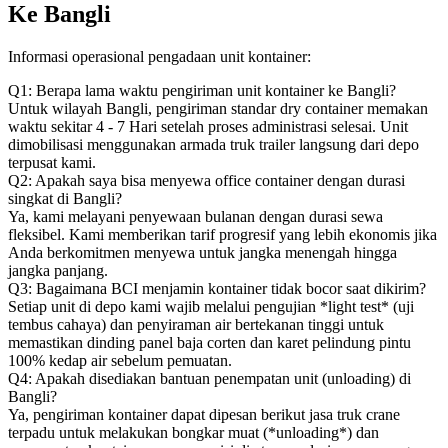
Ke Bangli
Informasi operasional pengadaan unit kontainer:
Q1: Berapa lama waktu pengiriman unit kontainer ke Bangli?
Untuk wilayah Bangli, pengiriman standar dry container memakan
waktu sekitar 4 - 7 Hari setelah proses administrasi selesai. Unit
dimobilisasi menggunakan armada truk trailer langsung dari depo
terpusat kami.
Q2: Apakah saya bisa menyewa office container dengan durasi
singkat di Bangli?
Ya, kami melayani penyewaan bulanan dengan durasi sewa
fleksibel. Kami memberikan tarif progresif yang lebih ekonomis jika
Anda berkomitmen menyewa untuk jangka menengah hingga
jangka panjang.
Q3: Bagaimana BCI menjamin kontainer tidak bocor saat dikirim?
Setiap unit di depo kami wajib melalui pengujian *light test* (uji
tembus cahaya) dan penyiraman air bertekanan tinggi untuk
memastikan dinding panel baja corten dan karet pelindung pintu
100% kedap air sebelum pemuatan.
Q4: Apakah disediakan bantuan penempatan unit (unloading) di
Bangli?
Ya, pengiriman kontainer dapat dipesan berikut jasa truk crane
terpadu untuk melakukan bongkar muat (*unloading*) dan