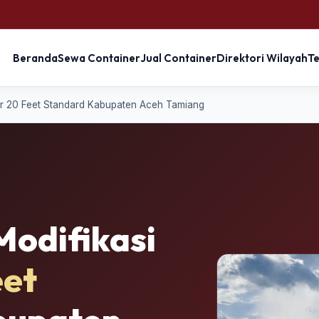
Beranda
Sewa Container
Jual Container
Direktori Wilayah
T
ner 20 Feet Standard Kabupaten Aceh Tamiang
Modifikasi
eet