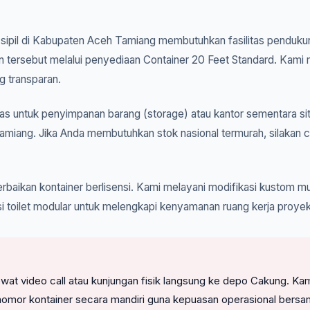
k sipil di Kabupaten Aceh Tamiang membutuhkan fasilitas pendukun
n tersebut melalui penyediaan Container 20 Feet Standard. Kami 
g transparan.
s untuk penyimpanan barang (storage) atau kantor sementara sit
amiang. Jika Anda membutuhkan stok nasional termurah, silakan 
rbaikan kontainer berlisensi. Kami melayani modifikasi kustom mul
si toilet modular untuk melengkapi kenyamanan ruang kerja proye
l lewat video call atau kunjungan fisik langsung ke depo Cakung
nomor kontainer secara mandiri guna kepuasan operasional bersa