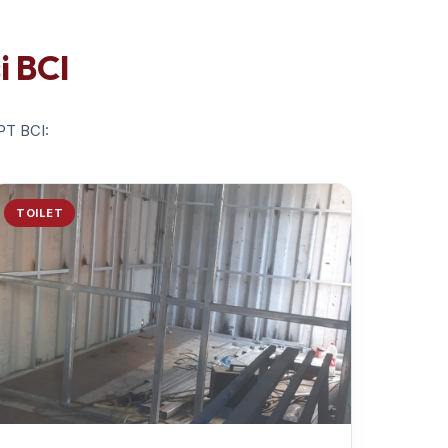
i BCI
 PT BCI:
TOILET