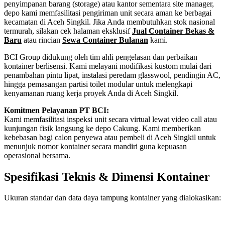
penyimpanan barang (storage) atau kantor sementara site manager,
depo kami memfasilitasi pengiriman unit secara aman ke berbagai
kecamatan di Aceh Singkil. Jika Anda membutuhkan stok nasional
termurah, silakan cek halaman eksklusif
Jual Container Bekas &
Baru
atau rincian
Sewa Container Bulanan
kami.
BCI Group didukung oleh tim ahli pengelasan dan perbaikan
kontainer berlisensi. Kami melayani modifikasi kustom mulai dari
penambahan pintu lipat, instalasi peredam glasswool, pendingin AC,
hingga pemasangan partisi toilet modular untuk melengkapi
kenyamanan ruang kerja proyek Anda di Aceh Singkil.
Komitmen Pelayanan PT BCI:
Kami memfasilitasi inspeksi unit secara virtual lewat video call atau
kunjungan fisik langsung ke depo Cakung. Kami memberikan
kebebasan bagi calon penyewa atau pembeli di Aceh Singkil untuk
menunjuk nomor kontainer secara mandiri guna kepuasan
operasional bersama.
Spesifikasi Teknis & Dimensi Kontainer
Ukuran standar dan data daya tampung kontainer yang dialokasikan:
Kriteria Unit
Spesifikasi Teknis