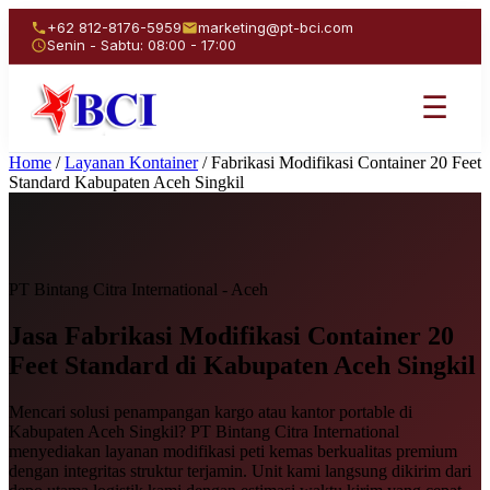
+62 812-8176-5959
marketing@pt-bci.com
Senin - Sabtu: 08:00 - 17:00
☰
Home
/
Layanan Kontainer
/
Fabrikasi Modifikasi Container 20 Feet
Standard Kabupaten Aceh Singkil
PT Bintang Citra International - Aceh
Jasa Fabrikasi Modifikasi
Container 20
Feet Standard
di Kabupaten Aceh Singkil
Mencari solusi penampangan kargo atau kantor portable di
Kabupaten Aceh Singkil? PT Bintang Citra International
menyediakan layanan modifikasi peti kemas berkualitas premium
dengan integritas struktur terjamin. Unit kami langsung dikirim dari