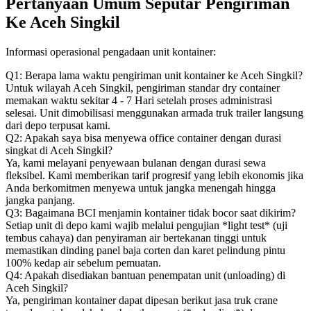
Pertanyaan Umum Seputar Pengiriman
Ke Aceh Singkil
Informasi operasional pengadaan unit kontainer:
Q1: Berapa lama waktu pengiriman unit kontainer ke Aceh Singkil?
Untuk wilayah Aceh Singkil, pengiriman standar dry container
memakan waktu sekitar 4 - 7 Hari setelah proses administrasi
selesai. Unit dimobilisasi menggunakan armada truk trailer langsung
dari depo terpusat kami.
Q2: Apakah saya bisa menyewa office container dengan durasi
singkat di Aceh Singkil?
Ya, kami melayani penyewaan bulanan dengan durasi sewa
fleksibel. Kami memberikan tarif progresif yang lebih ekonomis jika
Anda berkomitmen menyewa untuk jangka menengah hingga
jangka panjang.
Q3: Bagaimana BCI menjamin kontainer tidak bocor saat dikirim?
Setiap unit di depo kami wajib melalui pengujian *light test* (uji
tembus cahaya) dan penyiraman air bertekanan tinggi untuk
memastikan dinding panel baja corten dan karet pelindung pintu
100% kedap air sebelum pemuatan.
Q4: Apakah disediakan bantuan penempatan unit (unloading) di
Aceh Singkil?
Ya, pengiriman kontainer dapat dipesan berikut jasa truk crane