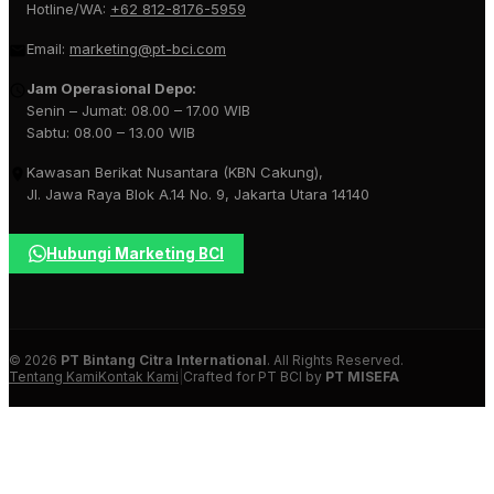
Hotline/WA:
+62 812-8176-5959
Email:
marketing@pt-bci.com
Jam Operasional Depo:
Senin – Jumat: 08.00 – 17.00 WIB
Sabtu: 08.00 – 13.00 WIB
Kawasan Berikat Nusantara (KBN Cakung),
Jl. Jawa Raya Blok A.14 No. 9, Jakarta Utara 14140
Hubungi Marketing BCI
© 2026
PT Bintang Citra International
. All Rights Reserved.
Tentang Kami
Kontak Kami
|
Crafted for PT BCI by
PT MISEFA