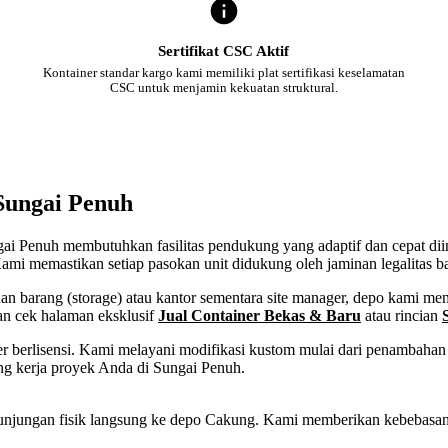
Sertifikat CSC Aktif
Kontainer standar kargo kami memiliki plat sertifikasi keselamatan
CSC untuk menjamin kekuatan struktural.
 Sungai Penuh
ungai Penuh membutuhkan fasilitas pendukung yang adaptif dan cepat di
ami memastikan setiap pasokan unit didukung oleh jaminan legalitas b
 barang (storage) atau kantor sementara site manager, depo kami memf
an cek halaman eksklusif
Jual Container Bekas & Baru
atau rincian
 berlisensi. Kami melayani modifikasi kustom mulai dari penambahan p
ng kerja proyek Anda di Sungai Penuh.
tau kunjungan fisik langsung ke depo Cakung. Kami memberikan kebeba