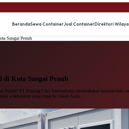
Beranda
Sewa Container
Jual Container
Direktori Wilay
Kota Sungai Penuh
d
di Kota Sungai Penuh
i Penuh? PT Bintang Citra International menyediakan layanan beli conta
imasi waktu kirim yang cepat ke lokasi Anda.