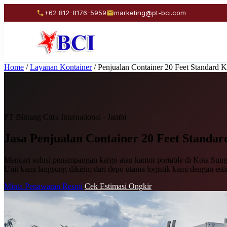
+62 812-8176-5959
marketing@pt-bci.com
Home
/
Layanan Kontainer
/
Penjualan Container 20 Feet Standard 
PT Bintang Citra International - Jambi
Jasa Penjualan
Container 20 Feet Standar
Mencari solusi penampangan kargo atau kantor portable di Kota Sunga
Unit kami langsung dikirim dari depo utama logistik kami dengan est
Minta Penawaran Resmi
Cek Estimasi Ongkir