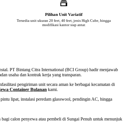
Pilihan Unit Variatif
Tersedia unit ukuran 20 feet, 40 feet, jenis High Cube, hingga
modifikasi kantor siap antar.
instal. PT Bintang Citra International (BCI Group) hadir menjawab
adan usaha dan kontrak kerja yang transparan.
asilitasi pengiriman unit secara aman ke berbagai kecamatan di
Sewa Container Bulanan
kami.
intu lipat, instalasi peredam glasswool, pendingin AC, hingga
san bagi calon penyewa atau pembeli di Sungai Penuh untuk menunjuk