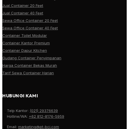
Jual Container 20 Feet
Jual Container 40 Feet
Sewa Office Container 20 Feet
Sewa Office Container 40 Feet
Container Toilet Modular
Container Kantor Premium
Container Dapur Kitchen
Gudang Container Penyimpanan
Harga Container Bekas Murah
Tarif Sewa Container Harian
HUBUNGI KAMI
Telp Kantor:
(021) 29376639
Hotline/WA:
+62 812-8176-5959
Email:
marketing@pt-bci.com