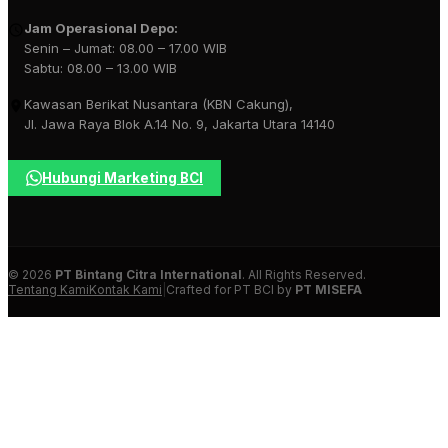
Jam Operasional Depo:
Senin – Jumat: 08.00 – 17.00 WIB
Sabtu: 08.00 – 13.00 WIB
Kawasan Berikat Nusantara (KBN Cakung),
Jl. Jawa Raya Blok A.14 No. 9, Jakarta Utara 14140
Hubungi Marketing BCI
© 2026
PT Bintang Citra International
. All Rights Reserved.
Tentang Kami
Kontak Kami
|
Crafted for PT BCI by
PT MISEFA