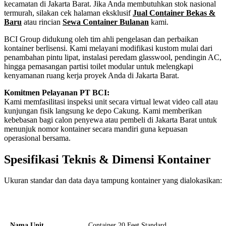
kecamatan di Jakarta Barat. Jika Anda membutuhkan stok nasional
termurah, silakan cek halaman eksklusif
Jual Container Bekas &
Baru
atau rincian
Sewa Container Bulanan
kami.
BCI Group didukung oleh tim ahli pengelasan dan perbaikan
kontainer berlisensi. Kami melayani modifikasi kustom mulai dari
penambahan pintu lipat, instalasi peredam glasswool, pendingin AC,
hingga pemasangan partisi toilet modular untuk melengkapi
kenyamanan ruang kerja proyek Anda di Jakarta Barat.
Komitmen Pelayanan PT BCI:
Kami memfasilitasi inspeksi unit secara virtual lewat video call atau
kunjungan fisik langsung ke depo Cakung. Kami memberikan
kebebasan bagi calon penyewa atau pembeli di Jakarta Barat untuk
menunjuk nomor kontainer secara mandiri guna kepuasan
operasional bersama.
Spesifikasi Teknis & Dimensi Kontainer
Ukuran standar dan data daya tampung kontainer yang dialokasikan:
Kriteria Unit
Spesifikasi Teknis
Nama Unit
Container 20 Feet Standard