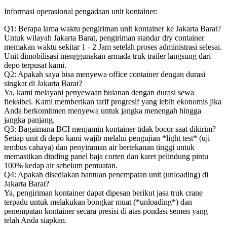
Informasi operasional pengadaan unit kontainer:
Q1: Berapa lama waktu pengiriman unit kontainer ke Jakarta Barat?
Untuk wilayah Jakarta Barat, pengiriman standar dry container
memakan waktu sekitar 1 - 2 Jam setelah proses administrasi selesai.
Unit dimobilisasi menggunakan armada truk trailer langsung dari
depo terpusat kami.
Q2: Apakah saya bisa menyewa office container dengan durasi
singkat di Jakarta Barat?
Ya, kami melayani penyewaan bulanan dengan durasi sewa
fleksibel. Kami memberikan tarif progresif yang lebih ekonomis jika
Anda berkomitmen menyewa untuk jangka menengah hingga
jangka panjang.
Q3: Bagaimana BCI menjamin kontainer tidak bocor saat dikirim?
Setiap unit di depo kami wajib melalui pengujian *light test* (uji
tembus cahaya) dan penyiraman air bertekanan tinggi untuk
memastikan dinding panel baja corten dan karet pelindung pintu
100% kedap air sebelum pemuatan.
Q4: Apakah disediakan bantuan penempatan unit (unloading) di
Jakarta Barat?
Ya, pengiriman kontainer dapat dipesan berikut jasa truk crane
terpadu untuk melakukan bongkar muat (*unloading*) dan
penempatan kontainer secara presisi di atas pondasi semen yang
telah Anda siapkan.