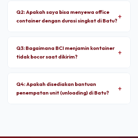
container memakan waktu sekitar 1 - 2 Hari
Q2: Apakah saya bisa menyewa office
setelah proses administrasi selesai. Unit
container dengan durasi singkat di Batu?
dimobilisasi menggunakan armada truk trailer
langsung dari depo terpusat kami.
Ya, kami melayani penyewaan bulanan dengan
durasi sewa fleksibel. Kami memberikan tarif
Q3: Bagaimana BCI menjamin kontainer
progresif yang lebih ekonomis jika Anda
tidak bocor saat dikirim?
berkomitmen menyewa untuk jangka menengah
hingga jangka panjang.
Setiap unit di depo kami wajib melalui pengujian
*light test* (uji tembus cahaya) dan penyiraman
Q4: Apakah disediakan bantuan
air bertekanan tinggi untuk memastikan dinding
penempatan unit (unloading) di Batu?
panel baja corten dan karet pelindung pintu 100%
kedap air sebelum pemuatan.
Ya, pengiriman kontainer dapat dipesan berikut
jasa truk crane terpadu untuk melakukan bongkar
muat (*unloading*) dan penempatan kontainer
secara presisi di atas pondasi semen yang telah