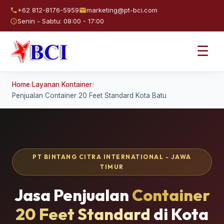
+62 812-8176-5959
marketing@pt-bci.com
Senin - Sabtu: 08:00 - 17:00
☰
Home
Layanan Kontainer
/
/
Penjualan Container 20 Feet Standard Kota Batu
PT BINTANG CITRA INTERNATIONAL - JAWA
TIMUR
Jasa Penjualan
Container
20 Feet Standard
di Kota