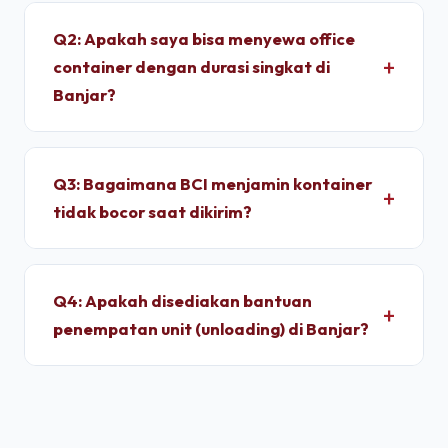
container memakan waktu sekitar 2 - 4 Jam
Q2: Apakah saya bisa menyewa office
setelah proses administrasi selesai. Unit
container dengan durasi singkat di
dimobilisasi menggunakan armada truk trailer
Banjar?
langsung dari depo terpusat kami.
Ya, kami melayani penyewaan bulanan dengan
durasi sewa fleksibel. Kami memberikan tarif
Q3: Bagaimana BCI menjamin kontainer
progresif yang lebih ekonomis jika Anda
tidak bocor saat dikirim?
berkomitmen menyewa untuk jangka menengah
hingga jangka panjang.
Setiap unit di depo kami wajib melalui pengujian
*light test* (uji tembus cahaya) dan penyiraman
Q4: Apakah disediakan bantuan
air bertekanan tinggi untuk memastikan dinding
penempatan unit (unloading) di Banjar?
panel baja corten dan karet pelindung pintu 100%
kedap air sebelum pemuatan.
Ya, pengiriman kontainer dapat dipesan berikut
jasa truk crane terpadu untuk melakukan bongkar
muat (*unloading*) dan penempatan kontainer