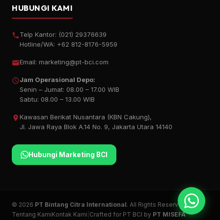
HUBUNGI KAMI
Telp Kantor:
(021) 29376639
Hotline/WA:
+62 812-8176-5959
Email:
marketing@pt-bci.com
Jam Operasional Depo:
Senin – Jumat: 08.00 – 17.00 WIB
Sabtu: 08.00 – 13.00 WIB
Kawasan Berikat Nusantara (KBN Cakung),
Jl. Jawa Raya Blok A.14 No. 9, Jakarta Utara 14140
Hubungi Marketing BCI
© 2026
PT Bintang Citra International
. All Rights Reserved.
Tentang Kami
Kontak Kami
|
Crafted for PT BCI by
PT MISEFA