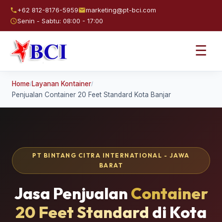
+62 812-8176-5959
marketing@pt-bci.com
Senin - Sabtu: 08:00 - 17:00
☰
Home
Layanan Kontainer
/
/
Penjualan Container 20 Feet Standard Kota Banjar
PT BINTANG CITRA INTERNATIONAL - JAWA
BARAT
Jasa Penjualan
Container
20 Feet Standard
di Kota