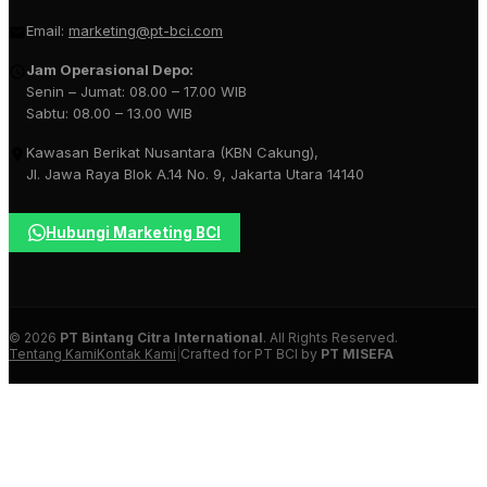
Email:
marketing@pt-bci.com
Jam Operasional Depo:
Senin – Jumat: 08.00 – 17.00 WIB
Sabtu: 08.00 – 13.00 WIB
Kawasan Berikat Nusantara (KBN Cakung),
Jl. Jawa Raya Blok A.14 No. 9, Jakarta Utara 14140
Hubungi Marketing BCI
© 2026
PT Bintang Citra International
. All Rights Reserved.
Tentang Kami
Kontak Kami
|
Crafted for PT BCI by
PT MISEFA