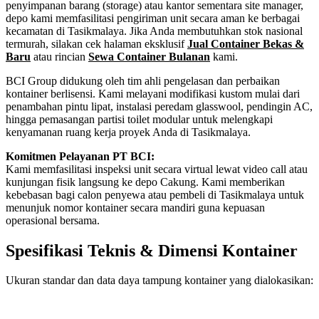
penyimpanan barang (storage) atau kantor sementara site manager,
depo kami memfasilitasi pengiriman unit secara aman ke berbagai
kecamatan di Tasikmalaya. Jika Anda membutuhkan stok nasional
termurah, silakan cek halaman eksklusif
Jual Container Bekas &
Baru
atau rincian
Sewa Container Bulanan
kami.
BCI Group didukung oleh tim ahli pengelasan dan perbaikan
kontainer berlisensi. Kami melayani modifikasi kustom mulai dari
penambahan pintu lipat, instalasi peredam glasswool, pendingin AC,
hingga pemasangan partisi toilet modular untuk melengkapi
kenyamanan ruang kerja proyek Anda di Tasikmalaya.
Komitmen Pelayanan PT BCI:
Kami memfasilitasi inspeksi unit secara virtual lewat video call atau
kunjungan fisik langsung ke depo Cakung. Kami memberikan
kebebasan bagi calon penyewa atau pembeli di Tasikmalaya untuk
menunjuk nomor kontainer secara mandiri guna kepuasan
operasional bersama.
Spesifikasi Teknis & Dimensi Kontainer
Ukuran standar dan data daya tampung kontainer yang dialokasikan:
Kriteria Unit
Spesifikasi Teknis