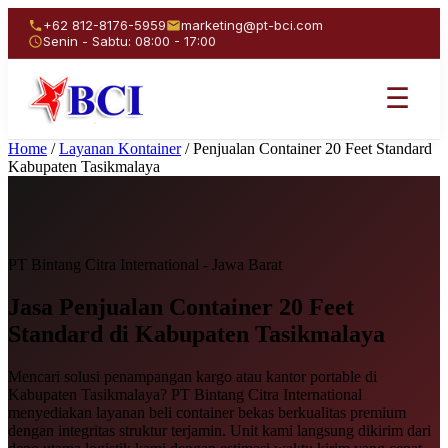
+62 812-8176-5959
marketing@pt-bci.com
Senin - Sabtu: 08:00 - 17:00
☰
Home
/
Layanan Kontainer
/
Penjualan Container 20 Feet Standard
Kabupaten Tasikmalaya
PT Bintang Citra International - Jawa Barat
Jasa Penjualan
Container 20 Feet
Standard
di Kabupaten Tasikmalaya
Mencari solusi penampangan kargo atau kantor portable di
Kabupaten Tasikmalaya? PT Bintang Citra International
menyediakan layanan beli container bekas berkualitas premium
dengan integritas struktur terjamin. Unit kami langsung dikirim dari