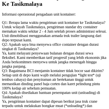
Ke Tasikmalaya
Informasi operasional pengadaan unit kontainer:
Q1: Berapa lama waktu pengiriman unit kontainer ke Tasikmalaya?
Untuk wilayah Tasikmalaya, pengiriman standar dry container
memakan waktu sekitar 2 - 4 Jam setelah proses administrasi selesai.
Unit dimobilisasi menggunakan armada truk trailer langsung dari
depo terpusat kami.
Q2: Apakah saya bisa menyewa office container dengan durasi
singkat di Tasikmalaya?
Ya, kami melayani penyewaan bulanan dengan durasi sewa
fleksibel. Kami memberikan tarif progresif yang lebih ekonomis jika
Anda berkomitmen menyewa untuk jangka menengah hingga
jangka panjang.
Q3: Bagaimana BCI menjamin kontainer tidak bocor saat dikirim?
Setiap unit di depo kami wajib melalui pengujian *light test* (uji
tembus cahaya) dan penyiraman air bertekanan tinggi untuk
memastikan dinding panel baja corten dan karet pelindung pintu
100% kedap air sebelum pemuatan.
Q4: Apakah disediakan bantuan penempatan unit (unloading) di
Tasikmalaya?
Ya, pengiriman kontainer dapat dipesan berikut jasa truk crane
terpadu untuk melakukan bongkar muat (*unloading*) dan