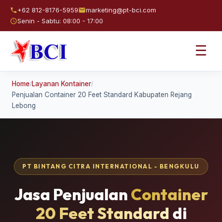
+62 812-8176-5959
marketing@pt-bci.com
Senin - Sabtu: 08:00 - 17:00
☰
Home
Layanan Kontainer
/
/
Penjualan Container 20 Feet Standard Kabupaten Rejang
Lebong
PT BINTANG CITRA INTERNATIONAL - BENGKULU
Jasa Penjualan
Container
20 Feet Standard
di