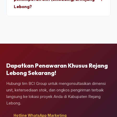
panel baja corten dan karet pelindung pintu 100%
Lebong?
kedap air sebelum pemuatan.
Ya, pengiriman kontainer dapat dipesan berikut
jasa truk crane terpadu untuk melakukan bongkar
muat (*unloading*) dan penempatan kontainer
secara presisi di atas pondasi semen yang telah
Anda siapkan.
Dapatkan Penawaran Khusus Rejang
Lebong Sekarang!
Hubungi tim BCI Group untuk mengonsultasikan dimensi
unit, ketersediaan stok, dan ongkos pengiriman terbaik
langsung ke lokasi proyek Anda di Kabupaten Rejang
Lebong.
Hotline WhatsApp Marketing