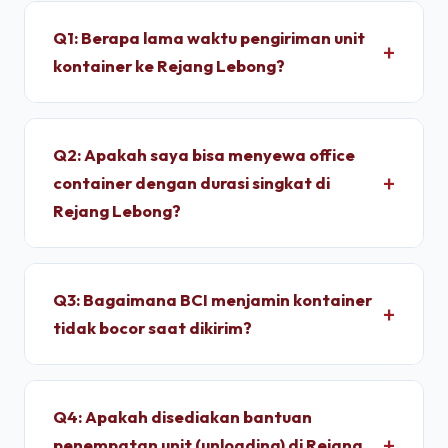
Q1: Berapa lama waktu pengiriman unit
kontainer ke Rejang Lebong?
Untuk wilayah Rejang Lebong, pengiriman standar
dry container memakan waktu sekitar 4 - 7 Hari
Q2: Apakah saya bisa menyewa office
setelah proses administrasi selesai. Unit
container dengan durasi singkat di
dimobilisasi menggunakan armada truk trailer
Rejang Lebong?
langsung dari depo terpusat kami.
Ya, kami melayani penyewaan bulanan dengan
durasi sewa fleksibel. Kami memberikan tarif
Q3: Bagaimana BCI menjamin kontainer
progresif yang lebih ekonomis jika Anda
tidak bocor saat dikirim?
berkomitmen menyewa untuk jangka menengah
hingga jangka panjang.
Setiap unit di depo kami wajib melalui pengujian
*light test* (uji tembus cahaya) dan penyiraman
Q4: Apakah disediakan bantuan
air bertekanan tinggi untuk memastikan dinding
penempatan unit (unloading) di Rejang