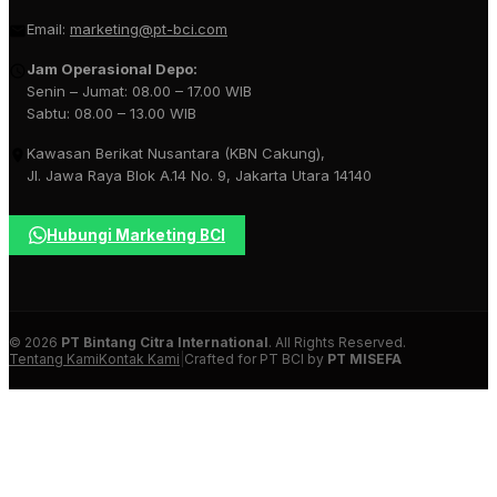
Email:
marketing@pt-bci.com
Jam Operasional Depo:
Senin – Jumat: 08.00 – 17.00 WIB
Sabtu: 08.00 – 13.00 WIB
Kawasan Berikat Nusantara (KBN Cakung),
Jl. Jawa Raya Blok A.14 No. 9, Jakarta Utara 14140
Hubungi Marketing BCI
© 2026
PT Bintang Citra International
. All Rights Reserved.
Tentang Kami
Kontak Kami
|
Crafted for PT BCI by
PT MISEFA