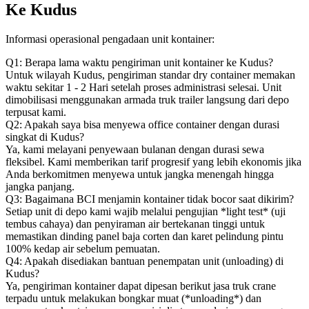
Ke Kudus
Informasi operasional pengadaan unit kontainer:
Q1: Berapa lama waktu pengiriman unit kontainer ke Kudus?
Untuk wilayah Kudus, pengiriman standar dry container memakan
waktu sekitar 1 - 2 Hari setelah proses administrasi selesai. Unit
dimobilisasi menggunakan armada truk trailer langsung dari depo
terpusat kami.
Q2: Apakah saya bisa menyewa office container dengan durasi
singkat di Kudus?
Ya, kami melayani penyewaan bulanan dengan durasi sewa
fleksibel. Kami memberikan tarif progresif yang lebih ekonomis jika
Anda berkomitmen menyewa untuk jangka menengah hingga
jangka panjang.
Q3: Bagaimana BCI menjamin kontainer tidak bocor saat dikirim?
Setiap unit di depo kami wajib melalui pengujian *light test* (uji
tembus cahaya) dan penyiraman air bertekanan tinggi untuk
memastikan dinding panel baja corten dan karet pelindung pintu
100% kedap air sebelum pemuatan.
Q4: Apakah disediakan bantuan penempatan unit (unloading) di
Kudus?
Ya, pengiriman kontainer dapat dipesan berikut jasa truk crane
terpadu untuk melakukan bongkar muat (*unloading*) dan