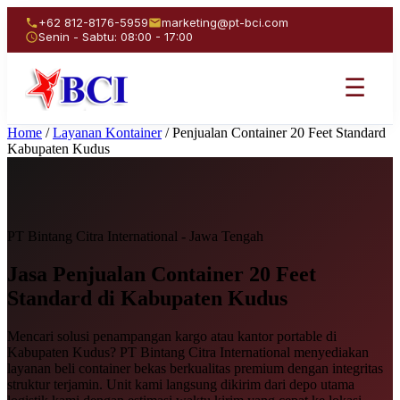
+62 812-8176-5959
marketing@pt-bci.com
Senin - Sabtu: 08:00 - 17:00
☰
Home
/
Layanan Kontainer
/
Penjualan Container 20 Feet Standard
Kabupaten Kudus
PT Bintang Citra International - Jawa Tengah
Jasa Penjualan
Container 20 Feet
Standard
di Kabupaten Kudus
Mencari solusi penampangan kargo atau kantor portable di
Kabupaten Kudus? PT Bintang Citra International menyediakan
layanan beli container bekas berkualitas premium dengan integritas
struktur terjamin. Unit kami langsung dikirim dari depo utama