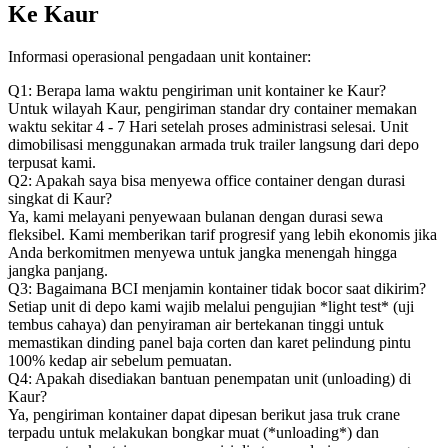
Ke Kaur
Informasi operasional pengadaan unit kontainer:
Q1: Berapa lama waktu pengiriman unit kontainer ke Kaur?
Untuk wilayah Kaur, pengiriman standar dry container memakan
waktu sekitar 4 - 7 Hari setelah proses administrasi selesai. Unit
dimobilisasi menggunakan armada truk trailer langsung dari depo
terpusat kami.
Q2: Apakah saya bisa menyewa office container dengan durasi
singkat di Kaur?
Ya, kami melayani penyewaan bulanan dengan durasi sewa
fleksibel. Kami memberikan tarif progresif yang lebih ekonomis jika
Anda berkomitmen menyewa untuk jangka menengah hingga
jangka panjang.
Q3: Bagaimana BCI menjamin kontainer tidak bocor saat dikirim?
Setiap unit di depo kami wajib melalui pengujian *light test* (uji
tembus cahaya) dan penyiraman air bertekanan tinggi untuk
memastikan dinding panel baja corten dan karet pelindung pintu
100% kedap air sebelum pemuatan.
Q4: Apakah disediakan bantuan penempatan unit (unloading) di
Kaur?
Ya, pengiriman kontainer dapat dipesan berikut jasa truk crane
terpadu untuk melakukan bongkar muat (*unloading*) dan