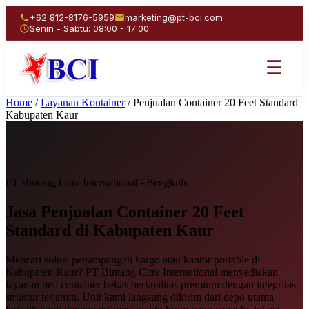
+62 812-8176-5959
marketing@pt-bci.com
Senin - Sabtu: 08:00 - 17:00
☰
Home
/
Layanan Kontainer
/
Penjualan Container 20 Feet Standard
Kabupaten Kaur
PT Bintang Citra International - Bengkulu
Jasa Penjualan
Container 20 Feet
Standard
di Kabupaten Kaur
Mencari solusi penampangan kargo atau kantor portable di
Kabupaten Kaur? PT Bintang Citra International menyediakan
layanan beli container bekas berkualitas premium dengan integritas
struktur terjamin. Unit kami langsung dikirim dari depo utama