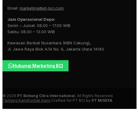
Email:
marketing@pt-bci.com
Jam Operasional Depo:
Senin – Jumat: 08.00 – 17.00 WIB
Sabtu: 08.00 – 13.00 WIB
Kawasan Berikat Nusantara (KBN Cakung),
Jl. Jawa Raya Blok A.14 No. 9, Jakarta Utara 14140
Hubungi Marketing BCI
© 2026
PT Bintang Citra International
. All Rights Reserved.
Tentang Kami
Kontak Kami
|
Crafted for PT BCI by
PT MISEFA