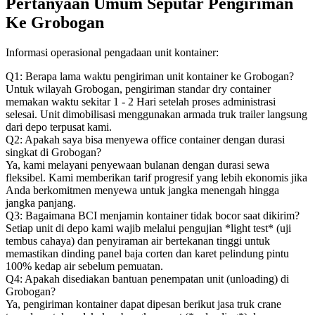
Pertanyaan Umum Seputar Pengiriman
Ke Grobogan
Informasi operasional pengadaan unit kontainer:
Q1: Berapa lama waktu pengiriman unit kontainer ke Grobogan?
Untuk wilayah Grobogan, pengiriman standar dry container
memakan waktu sekitar 1 - 2 Hari setelah proses administrasi
selesai. Unit dimobilisasi menggunakan armada truk trailer langsung
dari depo terpusat kami.
Q2: Apakah saya bisa menyewa office container dengan durasi
singkat di Grobogan?
Ya, kami melayani penyewaan bulanan dengan durasi sewa
fleksibel. Kami memberikan tarif progresif yang lebih ekonomis jika
Anda berkomitmen menyewa untuk jangka menengah hingga
jangka panjang.
Q3: Bagaimana BCI menjamin kontainer tidak bocor saat dikirim?
Setiap unit di depo kami wajib melalui pengujian *light test* (uji
tembus cahaya) dan penyiraman air bertekanan tinggi untuk
memastikan dinding panel baja corten dan karet pelindung pintu
100% kedap air sebelum pemuatan.
Q4: Apakah disediakan bantuan penempatan unit (unloading) di
Grobogan?
Ya, pengiriman kontainer dapat dipesan berikut jasa truk crane