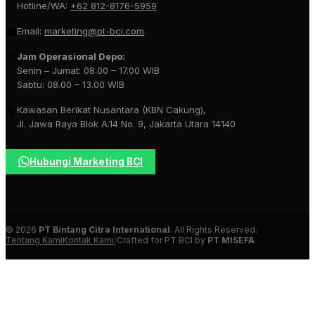
Hotline/WA:
+62 812-8176-5959
Email:
marketing@pt-bci.com
Jam Operasional Depo:
Senin – Jumat: 08.00 – 17.00 WIB
Sabtu: 08.00 – 13.00 WIB
Kawasan Berikat Nusantara (KBN Cakung),
Jl. Jawa Raya Blok A.14 No. 9, Jakarta Utara 14140
Hubungi Marketing BCI
© 2026
PT Bintang Citra International
. All Rights Reserved.
Tentang Kami
Kontak Kami
|
Crafted for PT BCI by
PT MISEFA