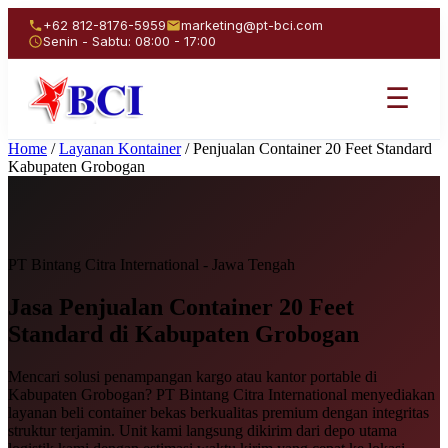
+62 812-8176-5959
marketing@pt-bci.com
Senin - Sabtu: 08:00 - 17:00
☰
Home
/
Layanan Kontainer
/
Penjualan Container 20 Feet Standard
Kabupaten Grobogan
PT Bintang Citra International - Jawa Tengah
Jasa Penjualan
Container 20 Feet
Standard
di Kabupaten Grobogan
Mencari solusi penampangan kargo atau kantor portable di
Kabupaten Grobogan? PT Bintang Citra International menyediakan
layanan beli container bekas berkualitas premium dengan integritas
struktur terjamin. Unit kami langsung dikirim dari depo utama