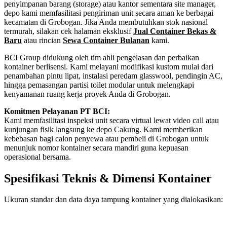
penyimpanan barang (storage) atau kantor sementara site manager,
depo kami memfasilitasi pengiriman unit secara aman ke berbagai
kecamatan di Grobogan. Jika Anda membutuhkan stok nasional
termurah, silakan cek halaman eksklusif
Jual Container Bekas &
Baru
atau rincian
Sewa Container Bulanan
kami.
BCI Group didukung oleh tim ahli pengelasan dan perbaikan
kontainer berlisensi. Kami melayani modifikasi kustom mulai dari
penambahan pintu lipat, instalasi peredam glasswool, pendingin AC,
hingga pemasangan partisi toilet modular untuk melengkapi
kenyamanan ruang kerja proyek Anda di Grobogan.
Komitmen Pelayanan PT BCI:
Kami memfasilitasi inspeksi unit secara virtual lewat video call atau
kunjungan fisik langsung ke depo Cakung. Kami memberikan
kebebasan bagi calon penyewa atau pembeli di Grobogan untuk
menunjuk nomor kontainer secara mandiri guna kepuasan
operasional bersama.
Spesifikasi Teknis & Dimensi Kontainer
Ukuran standar dan data daya tampung kontainer yang dialokasikan:
Kriteria Unit
Spesifikasi Teknis