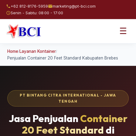
+62 812-8176-5959
marketing@pt-bci.com
Senin - Sabtu: 08:00 - 17:00
☰
Home
Layanan Kontainer
/
/
Penjualan Container 20 Feet Standard Kabupaten Brebes
PT BINTANG CITRA INTERNATIONAL - JAWA
TENGAH
Jasa Penjualan
Container
20 Feet Standard
di