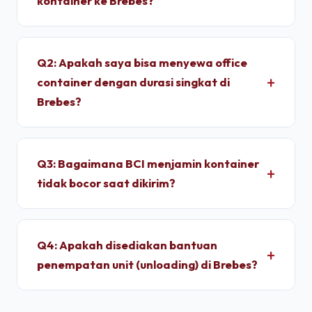
kontainer ke Brebes?
Untuk wilayah Brebes, pengiriman standar dry
container memakan waktu sekitar 1 - 2 Hari
Q2: Apakah saya bisa menyewa office
setelah proses administrasi selesai. Unit
container dengan durasi singkat di
dimobilisasi menggunakan armada truk trailer
Brebes?
langsung dari depo terpusat kami.
Ya, kami melayani penyewaan bulanan dengan
durasi sewa fleksibel. Kami memberikan tarif
Q3: Bagaimana BCI menjamin kontainer
progresif yang lebih ekonomis jika Anda
tidak bocor saat dikirim?
berkomitmen menyewa untuk jangka menengah
hingga jangka panjang.
Setiap unit di depo kami wajib melalui pengujian
*light test* (uji tembus cahaya) dan penyiraman
Q4: Apakah disediakan bantuan
air bertekanan tinggi untuk memastikan dinding
penempatan unit (unloading) di Brebes?
panel baja corten dan karet pelindung pintu 100%
kedap air sebelum pemuatan.
Ya, pengiriman kontainer dapat dipesan berikut