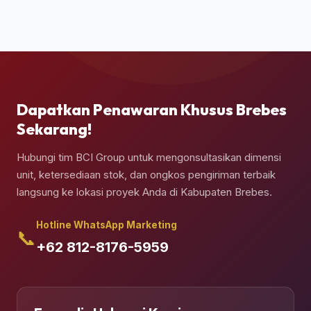
jasa truk crane terpadu untuk melakukan bongkar
muat (*unloading*) dan penempatan kontainer
secara presisi di atas pondasi semen yang telah
Anda siapkan.
Dapatkan Penawaran Khusus Brebes
Sekarang!
Hubungi tim BCI Group untuk mengonsultasikan dimensi
unit, ketersediaan stok, dan ongkos pengiriman terbaik
langsung ke lokasi proyek Anda di Kabupaten Brebes.
Hotline WhatsApp Marketing
📞
+62 812-8176-5959