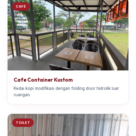
CAFE
Cafe Container Kustom
Kedai kopi modifikasi dengan folding door hidrolik luar
ruangan.
TOILET