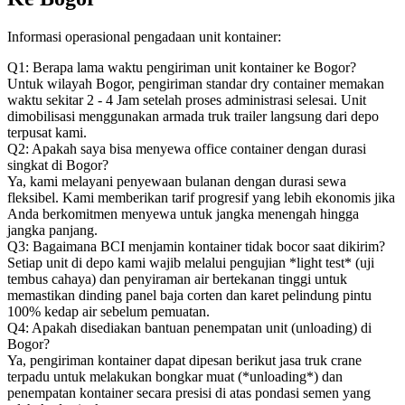
Informasi operasional pengadaan unit kontainer:
Q1: Berapa lama waktu pengiriman unit kontainer ke Bogor?
Untuk wilayah Bogor, pengiriman standar dry container memakan
waktu sekitar 2 - 4 Jam setelah proses administrasi selesai. Unit
dimobilisasi menggunakan armada truk trailer langsung dari depo
terpusat kami.
Q2: Apakah saya bisa menyewa office container dengan durasi
singkat di Bogor?
Ya, kami melayani penyewaan bulanan dengan durasi sewa
fleksibel. Kami memberikan tarif progresif yang lebih ekonomis jika
Anda berkomitmen menyewa untuk jangka menengah hingga
jangka panjang.
Q3: Bagaimana BCI menjamin kontainer tidak bocor saat dikirim?
Setiap unit di depo kami wajib melalui pengujian *light test* (uji
tembus cahaya) dan penyiraman air bertekanan tinggi untuk
memastikan dinding panel baja corten dan karet pelindung pintu
100% kedap air sebelum pemuatan.
Q4: Apakah disediakan bantuan penempatan unit (unloading) di
Bogor?
Ya, pengiriman kontainer dapat dipesan berikut jasa truk crane
terpadu untuk melakukan bongkar muat (*unloading*) dan
penempatan kontainer secara presisi di atas pondasi semen yang