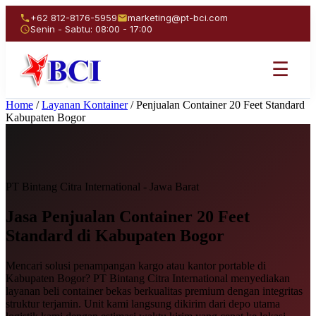
+62 812-8176-5959
marketing@pt-bci.com
Senin - Sabtu: 08:00 - 17:00
☰
Home
/
Layanan Kontainer
/
Penjualan Container 20 Feet Standard
Kabupaten Bogor
PT Bintang Citra International - Jawa Barat
Jasa Penjualan
Container 20 Feet
Standard
di Kabupaten Bogor
Mencari solusi penampangan kargo atau kantor portable di
Kabupaten Bogor? PT Bintang Citra International menyediakan
layanan beli container bekas berkualitas premium dengan integritas
struktur terjamin. Unit kami langsung dikirim dari depo utama