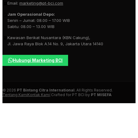
Email:
marketing@pt-bci.com
Jam Operasional Depo:
Senin – Jumat: 08.00 – 17.00 WIB
Sabtu: 08.00 – 13.00 WIB
Kawasan Berikat Nusantara (KBN Cakung),
Jl. Jawa Raya Blok A.14 No. 9, Jakarta Utara 14140
Hubungi Marketing BCI
© 2026
PT Bintang Citra International
. All Rights Reserved.
Tentang Kami
Kontak Kami
|
Crafted for PT BCI by
PT MISEFA