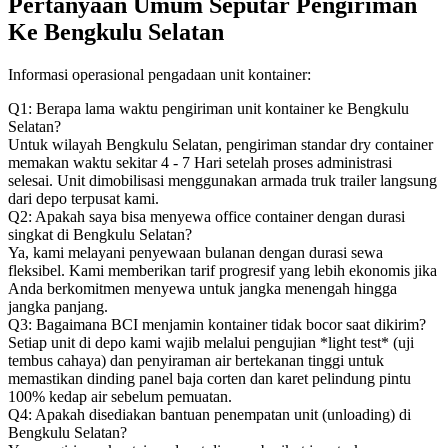
Pertanyaan Umum Seputar Pengiriman
Ke Bengkulu Selatan
Informasi operasional pengadaan unit kontainer:
Q1: Berapa lama waktu pengiriman unit kontainer ke Bengkulu
Selatan?
Untuk wilayah Bengkulu Selatan, pengiriman standar dry container
memakan waktu sekitar 4 - 7 Hari setelah proses administrasi
selesai. Unit dimobilisasi menggunakan armada truk trailer langsung
dari depo terpusat kami.
Q2: Apakah saya bisa menyewa office container dengan durasi
singkat di Bengkulu Selatan?
Ya, kami melayani penyewaan bulanan dengan durasi sewa
fleksibel. Kami memberikan tarif progresif yang lebih ekonomis jika
Anda berkomitmen menyewa untuk jangka menengah hingga
jangka panjang.
Q3: Bagaimana BCI menjamin kontainer tidak bocor saat dikirim?
Setiap unit di depo kami wajib melalui pengujian *light test* (uji
tembus cahaya) dan penyiraman air bertekanan tinggi untuk
memastikan dinding panel baja corten dan karet pelindung pintu
100% kedap air sebelum pemuatan.
Q4: Apakah disediakan bantuan penempatan unit (unloading) di
Bengkulu Selatan?