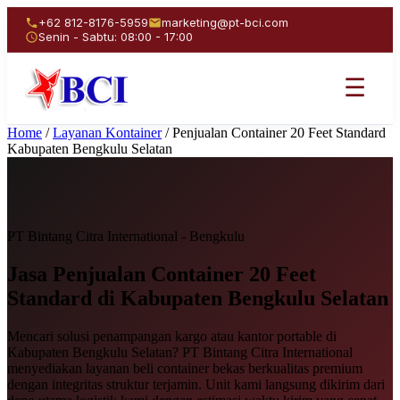
+62 812-8176-5959
marketing@pt-bci.com
Senin - Sabtu: 08:00 - 17:00
☰
Home
/
Layanan Kontainer
/
Penjualan Container 20 Feet Standard
Kabupaten Bengkulu Selatan
PT Bintang Citra International - Bengkulu
Jasa Penjualan
Container 20 Feet
Standard
di Kabupaten Bengkulu Selatan
Mencari solusi penampangan kargo atau kantor portable di
Kabupaten Bengkulu Selatan? PT Bintang Citra International
menyediakan layanan beli container bekas berkualitas premium
dengan integritas struktur terjamin. Unit kami langsung dikirim dari