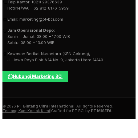
Telp Kantor:
(021) 29376639
Hotline/WA:
+62 812-8176-5959
Email:
marketing@pt-bci.com
Jam Operasional Depo:
Senin – Jumat: 08.00 – 17.00 WIB
Sabtu: 08.00 – 13.00 WIB
Kawasan Berikat Nusantara (KBN Cakung),
Jl. Jawa Raya Blok A.14 No. 9, Jakarta Utara 14140
Hubungi Marketing BCI
© 2026
PT Bintang Citra International
. All Rights Reserved.
Tentang Kami
Kontak Kami
|
Crafted for PT BCI by
PT MISEFA